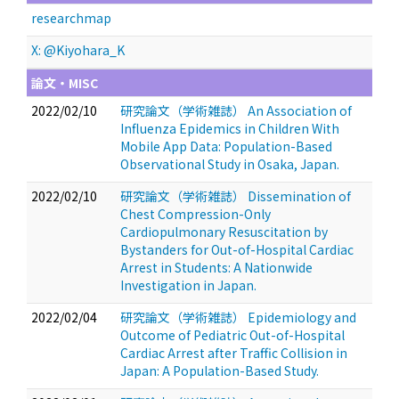
researchmap
X: @Kiyohara_K
論文・MISC
2022/02/10
研究論文（学術雑誌） An Association of
Influenza Epidemics in Children With
Mobile App Data: Population-Based
Observational Study in Osaka, Japan.
2022/02/10
研究論文（学術雑誌） Dissemination of
Chest Compression-Only
Cardiopulmonary Resuscitation by
Bystanders for Out-of-Hospital Cardiac
Arrest in Students: A Nationwide
Investigation in Japan.
2022/02/04
研究論文（学術雑誌） Epidemiology and
Outcome of Pediatric Out-of-Hospital
Cardiac Arrest after Traffic Collision in
Japan: A Population-Based Study.