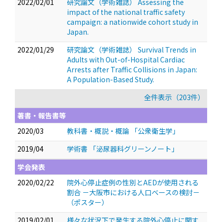
2022/02/01
研究論文（学術雑誌） Assessing the
impact of the national traffic safety
campaign: a nationwide cohort study in
Japan.
2022/01/29
研究論文（学術雑誌） Survival Trends in
Adults with Out-of-Hospital Cardiac
Arrests after Traffic Collisions in Japan:
A Population-Based Study.
全件表示（203件）
著書・報告書等
2020/03
教科書・概説・概論 「公衆衛生学」
2019/04
学術書 「泌尿器科グリーンノート」
学会発表
2020/02/22
院外心停止症例の性別とAEDが使用される
割合 －大阪市における人口ベースの検討－
（ポスター）
2019/02/01
様々な状況下で発生する院外心停止に関す