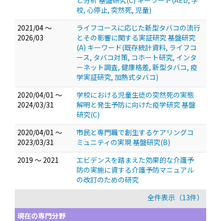
と分析 基盤研究(C) キーワード(AED, 学
校, 心停止, 突然死, 児童)
2021/04 ～
ライフコースに応じた新型タバコの流行
2026/03
とその影響に関する実証研究 基盤研究
(A) キーワード(既存統計資料, ライフコ
ース, タバコ対策, コホート研究, インタ
ーネット調査, 健康格差, 新型タバコ, 疫
学実証研究, 加熱式タバコ)
2020/04/01 ～
学校における児童生徒の突然死の実態
2024/03/31
解明と発生予防に向けた疫学研究 基盤
研究(C)
2020/04/01 ～
市民と専門職で創生するケアリングコ
2023/03/31
ミュニティの実現 基盤研究(B)
2019 ～ 2021
エビデンスを踏まえた効果的な介護予
防の実施に資する介護予防マニュアル
の改訂のための研究
全件表示（13件）
現在の専門分野