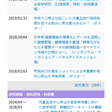
る疫学研究
（口頭発表，特別・招待講演
等）
2019/01/31
学校で心停止を起こした児童生徒が救命処
置を受ける割合に男女差はあるか？
（ポス
ター）
2018/10/04
大学発 健康情報の標準化とデータを活用し
た健康管理・健康増進の展望「標準化がも
たらす健康データの価値創造～ガイドライ
ン作成の立場から～」
（シンポジウム・ワ
ークショップ・パネルディスカッション
等）
2018/02/03
市民AEDの電気ショックによる学童期の院
外心停止の予後改善
（ポスター）
全件表示（28件）
研究課題・受託研究・科研費
2024/04 ～
児童生徒の心停止の救命率改善に向け
2028/03
た疫学研究：網羅的データベースの構築