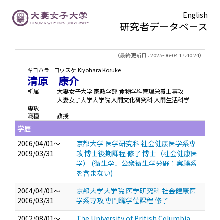
English
研究者データベース
TOPページ
> 清原 康介
（最終更新日 : 2025-06-04 17:40:24）
キヨハラ コウスケ
Kiyohara Kosuke
清原 康介
所属
大妻女子大学 家政学部 食物学科管理栄養士専攻
大妻女子大学大学院 人間文化研究科 人間生活科学
専攻
職種
教授
学歴
2006/04/01～
京都大学 医学研究科 社会健康医学系専
2009/03/31
攻 博士後期課程 修了 博士（社会健康医
学） (衛生学、公衆衛生学分野：実験系
を含まない)
2004/04/01～
京都大学大学院 医学研究科 社会健康医
2006/03/31
学系専攻 専門職学位課程 修了
2002/08/01～
The University of British Columbia