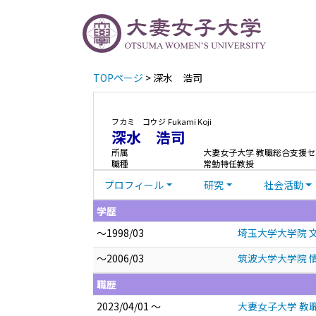
TOPページ
> 深水 浩司
フカミ コウジ
Fukami Koji
深水 浩司
所属
大妻女子大学 教職総合支援
職種
常勤特任教授
プロフィール
研究
社会活動
学歴
～1998/03
埼玉大学大学院 文
～2006/03
筑波大学大学院 
職歴
2023/04/01 ～
大妻女子大学 教