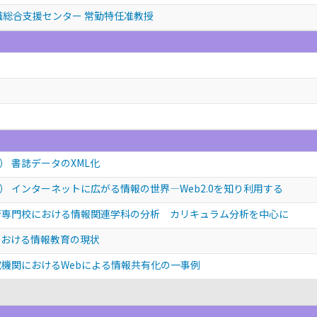
職総合支援センター 常勤特任准教授
 書誌データのXML化
 インターネットに広がる情報の世界—Web2.0を知り利用する
術専門校における情報関連学科の分析 カリキュラム分析を中心に
における情報教育の現状
究機関におけるWebによる情報共有化の一事例