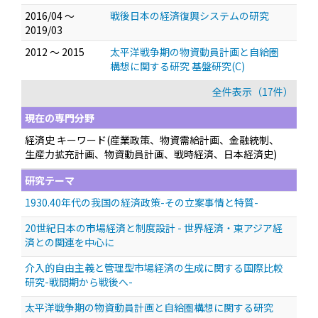
2016/04 ～
戦後日本の経済復興システムの研究
2019/03
2012 ～ 2015
太平洋戦争期の物資動員計画と自給圏
構想に関する研究 基盤研究(C)
全件表示（17件）
現在の専門分野
経済史 キーワード(産業政策、物資需給計画、金融統制、
生産力拡充計画、物資動員計画、戦時経済、日本経済史)
研究テーマ
1930.40年代の我国の経済政策-その立案事情と特質-
20世紀日本の市場経済と制度設計 - 世界経済・東アジア経
済との関連を中心に
介入的自由主義と管理型市場経済の生成に関する国際比較
研究-戦間期から戦後へ-
太平洋戦争期の物資動員計画と自給圏構想に関する研究