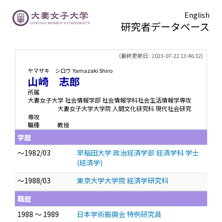
English
研究者データベース
TOPページ
> 山崎 志郎
（最終更新日 : 2023-07-22 13:46:32）
ヤマザキ シロウ
Yamazaki Shiro
山崎 志郎
所属
大妻女子大学 社会情報学部 社会情報学科社会生活情報学専攻
大妻女子大学大学院 人間文化研究科 現代社会研究
専攻
職種
教授
学歴
～1982/03
早稲田大学 政治経済学部 経済学科 学士
(経済学)
～1988/03
東京大学大学院 経済学研究科
職歴
1988 ～ 1989
日本学術振興会 特例研究員