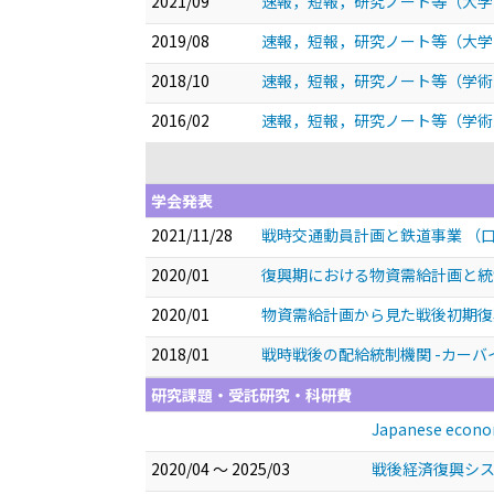
2021/09
速報，短報，研究ノート等（大学
2019/08
速報，短報，研究ノート等（大学
2018/10
速報，短報，研究ノート等（学術
2016/02
速報，短報，研究ノート等（学術
学会発表
2021/11/28
戦時交通動員計画と鉄道事業
（
2020/01
復興期における物資需給計画と
2020/01
物資需給計画から見た戦後初期
2018/01
戦時戦後の配給統制機関 -カー
研究課題・受託研究・科研費
Japanese econom
2020/04 ～ 2025/03
戦後経済復興シス