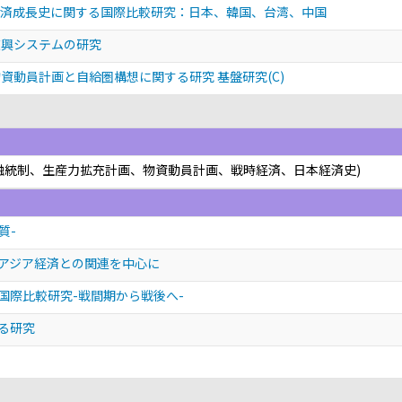
経済成長史に関する国際比較研究：日本、韓国、台湾、中国
復興システムの研究
資動員計画と自給圏構想に関する研究 基盤研究(C)
融統制、生産力拡充計画、物資動員計画、戦時経済、日本経済史)
質-
東アジア経済との関連を中心に
国際比較研究-戦間期から戦後へ-
る研究