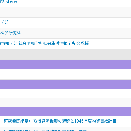
特例研究員
部
済学部
会科学研究科
会情報学部 社会情報学科社会生活情報学専攻 教授
，研究機関紀要） 戦後経済復興の遅延と1946年度物資需給計画