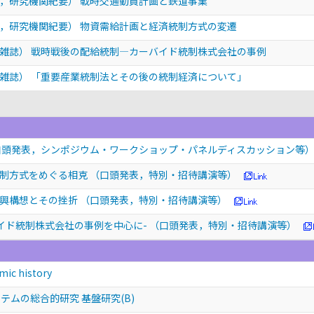
，研究機関紀要） 戦時交通動員計画と鉄道事業
，研究機関紀要） 物資需給計画と経済統制方式の変遷
雑誌） 戦時戦後の配給統制―カーバイド統制株式会社の事例
雑誌） 「重要産業統制法とその後の統制経済について」
口頭発表，シンポジウム・ワークショップ・パネルディスカッション等
統制方式をめぐる相克
（口頭発表，特別・招待講演等）
復興構想とその挫折
（口頭発表，特別・招待講演等）
バイド統制株式会社の事例を中心に-
（口頭発表，特別・招待講演等）
ic history
テムの総合的研究 基盤研究(B)