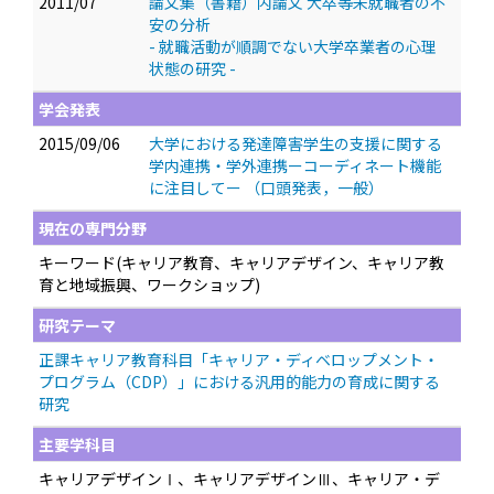
2011/07
論文集（書籍）内論文 大卒等未就職者の不
安の分析
- 就職活動が順調でない大学卒業者の心理
状態の研究 -
学会発表
2015/09/06
大学における発達障害学生の支援に関する
学内連携・学外連携ーコーディネート機能
に注目してー
（口頭発表，一般）
現在の専門分野
キーワード(キャリア教育、キャリアデザイン、キャリア教
育と地域振興、ワークショップ)
研究テーマ
正課キャリア教育科目「キャリア・ディベロップメント・
プログラム（CDP）」における汎用的能力の育成に関する
研究
主要学科目
キャリアデザインⅠ、キャリアデザインⅢ、キャリア・デ