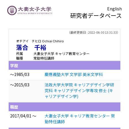
English
研究者データベース
TOPページ
> 落合 千裕
（最終更新日 : 2022-06-30 13:31:33）
オチアイ チヒロ
Ochiai Chihiro
落合 千裕
所属
大妻女子大学 キャリア教育センター
職種
常勤特任講師
学歴
～1985/03
慶應義塾大学 文学部 英米文学科
～2015/03
法政大学大学院 キャリアデザイン学研
究科 キャリアデザイン学専攻 修士 (キ
ャリアデザイン学)
職歴
2017/04/01 ～
大妻女子大学 キャリア教育センター 常
勤特任講師