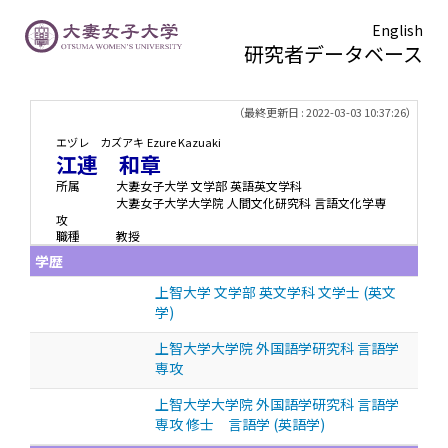
English
研究者データベース
TOPページ
> 江連 和章
（最終更新日 : 2022-03-03 10:37:26）
エヅレ カズアキ
Ezure Kazuaki
江連 和章
所属
大妻女子大学 文学部 英語英文学科
大妻女子大学大学院 人間文化研究科 言語文化学専
攻
職種
教授
学歴
上智大学 文学部 英文学科 文学士 (英文
学)
上智大学大学院 外国語学研究科 言語学
専攻
上智大学大学院 外国語学研究科 言語学
専攻 修士 言語学 (英語学)