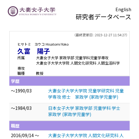
English
研究者データベース
TOPページ
> 久富 陽子
（最終更新日 : 2023-12-27 11:54:27）
ヒサトミ ヨウコ
Hisatomi Yoko
久富 陽子
所属
大妻女子大学 家政学部 児童学科児童学専攻
大妻女子大学大学院 人間文化研究科 人間生活科学
専攻
職種
教授
学歴
～1990/03
大妻女子大学大学院 児童学研究科 児童
学専攻 修士 家政学 (家政学児童学)
～1984/03
日本女子大学 家政学部 児童学科 学士
家政学 (家政学児童学)
職歴
2016/09/14 ～
大妻女子大学大学院 人間文化研究科 人