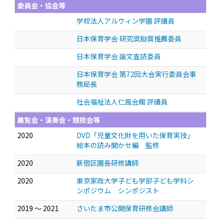
委員会・協会等
学校法人アルウィン学園 評議員
日本保育学会 研究奨励賞推薦委員
日本保育学会 論文査読委員
日本保育学会 第72回大会実行委員会事
務局長
社会福祉法人仁風会館 評議員
展覧会・演奏会・競技会等
2020
DVD「児童文化財を用いた保育実技」
絵本の読み聞かせ編 監修
2020
新宿区園長研修講師
2020
東京家政大学子ども学部子ども学科シ
ンポジウム シンポジスト
2019 ～ 2021
さいたま市公開保育研修会講師