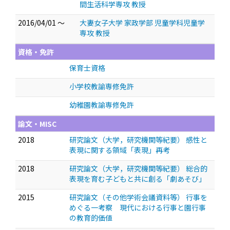
間生活科学専攻 教授
2016/04/01 ～
大妻女子大学 家政学部 児童学科児童学
専攻 教授
資格・免許
保育士資格
小学校教諭専修免許
幼稚園教諭専修免許
論文・MISC
2018
研究論文（大学，研究機関等紀要） 感性と
表現に関する領域「表現」再考
2018
研究論文（大学，研究機関等紀要） 総合的
表現を育む子どもと共に創る「劇あそび」
2015
研究論文（その他学術会議資料等） 行事を
めぐる一考察 現代における行事と園行事
の教育的価値