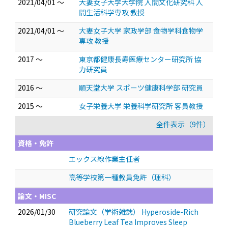
2021/04/01 ～
大妻女子大学大学院 人間文化研究科 人
間生活科学専攻 教授
2021/04/01 ～
大妻女子大学 家政学部 食物学科食物学
専攻 教授
2017 ～
東京都健康長寿医療センター研究所 協
力研究員
2016 ～
順天堂大学 スポーツ健康科学部 研究員
2015 ～
女子栄養大学 栄養科学研究所 客員教授
全件表示（9件）
資格・免許
エックス線作業主任者
高等学校第一種教員免許（理科）
論文・MISC
2026/01/30
研究論文（学術雑誌） Hyperoside-Rich
Blueberry Leaf Tea Improves Sleep