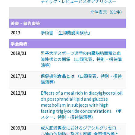
ティック・レビューとメタアナリシス―
全件表示（81件）
著書・報告書等
2013
学術書 「生物機能実験法」
学会発表
2019/01
男子大学スポーツ選手の内臓脂肪面積と血
液性状との関係
（口頭発表，特別・招待講
演等）
2017/01
保健機能食品とは
（口頭発表，特別・招待
講演等）
2012/01
Effects of a meal rich in diacylglycerol oil
on postprandial lipid and glucose
metabolism in subjects with high
fasting triglyceride concentrations.
（ポ
スター，特別・招待講演等）
2009/01
成人肥満男女におけるジアシルグリセロー
ル油の体脂肪に及ぼす影響−食習慣改善と