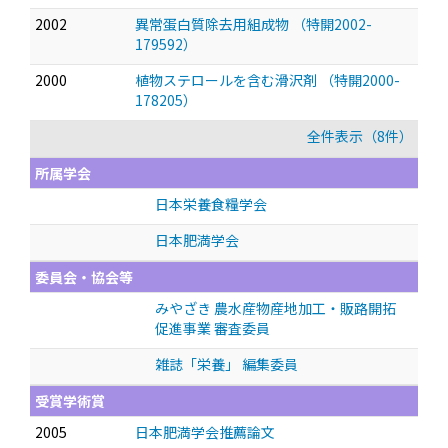
2002
異常蛋白質除去用組成物 （特開2002-
179592）
2000
植物ステロールを含む滑沢剤 （特開2000-
178205）
全件表示（8件）
所属学会
日本栄養食糧学会
日本肥満学会
委員会・協会等
みやざき 農水産物産地加工・販路開拓
促進事業 審査委員
雑誌「栄養」 編集委員
受賞学術賞
2005
日本肥満学会推薦論文