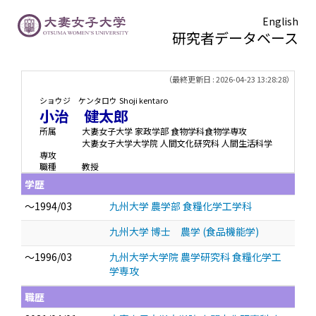
English
研究者データベース
TOPページ
> 小治 健太郎
（最終更新日 : 2026-04-23 13:28:28）
ショウジ ケンタロウ
Shoji kentaro
小治 健太郎
所属
大妻女子大学 家政学部 食物学科食物学専攻
大妻女子大学大学院 人間文化研究科 人間生活科学
専攻
職種
教授
学歴
～1994/03
九州大学 農学部 食糧化学工学科
九州大学 博士 農学 (食品機能学)
～1996/03
九州大学大学院 農学研究科 食糧化学工
学専攻
職歴