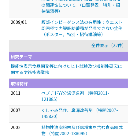
の関連性について.
（口頭発表，特別・招
待講演等）
2009/01
腹部インピーダンス法の有用性：ウエスト
周囲径で内臓脂肪蓄積が発見できない症例
（ポスター，特別・招待講演等）
全件表示（22件）
研究テーマ
機能性表示食品開発等に向けたヒト試験及び機能性研究に
関する学術指導業務
取得特許
2011
ペプチドYY分泌促進剤 （特開2011-
121885）
2007
くしゃみ発作、鼻漏改善剤 （特開2007-
145830）
2002
植物性油脂粉末及び該粉末を含む食品組成
物 （特開2002-188095）