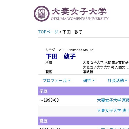
TOPページ
> 下田 敦子
シモダ アツコ
Shimoda Atsuko
下田 敦子
所属
大妻女子大学 人間生活文化
大妻女子大学大学院 人間文化
職種
准教授
プロフィール
研究
社会活動
学歴
～1993/03
大妻女子大学 家
大妻女子大学 博士
職歴