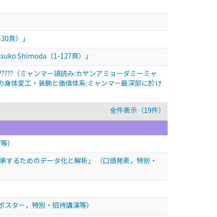
30頁）」
Atsuko Shimoda（1-127頁）」
????????????????（ミャンマー語読み:カヤンアミョーダミーミャ
性の身体変工・装飾と価値体系:ミャンマー最深部に於け
全件表示（19件）
演等）
伝承するためのデータ化と解析」
（口頭発表，特別・
ポスター，特別・招待講演等）