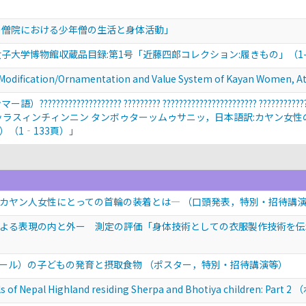
の僧院における少年僧の生活と身体活動」
子大学博物館収蔵品目録:第1号「近藤四郎コレクション:履きもの」（1-
ation/Ornamentation and Value System of Kayan Women, 
???????????????? ????????? ??????????????????????? 
アッラスィンチィンニン タンボゥターッムゥサニッ，日本語訳:カヤン女
り）（1‐133頁）」
カヤン人女性にとっての首輪の装着とは—
（口頭発表，特別・招待講
よる表現の内と外ー 測定の評価「身体技術としての衣服製作技術を
ール）の子どもの発育と摂取食物
（ポスター，特別・招待講演等）
ls of Nepal Highland residing Sherpa and Bhotiya children: Part 2
（