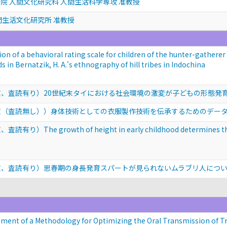
院 人間文化研究科 人間生活科学専攻 准教授
間生活文化研究所 准教授
behavioral rating scale for children of the hunter-gatherer Ml
s in Bernatzik, H. A.'s ethnography of hill tribes in Indochina
文、査読有り）20世紀末タイにおける社会環境の激変が子どもの形態発
文（査読無し））身体技術としての衣服製作技術を伝承するためのデータ
 growth of height in early childhood determines the hei
文、査読有り）思春期の身長発育スパートが見られないムラブリ人につ
a Methodology for Optimizing the Oral Transmission of Tradi