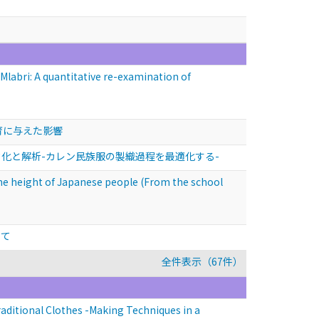
abri: A quantitative re-examination of
育に与えた影響
化と解析-カレン民族服の製織過程を最適化する-
ght of Japanese people (From the school
いて
全件表示（67件）
tional Clothes -Making Techniques in a