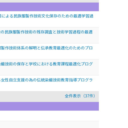
応用による民族服製作技術文化保存のための最適学習過
民族の民族服製作技術の残存調査と技術学習過程の最適
衣服製作技術体系の解明と伝承教育最適化のためのプロ
承染織技術の保存と学校における教育課程最適化プログ
きる女性自立支援の為の伝統染織技術教育指導プログラ
全件表示（37件）