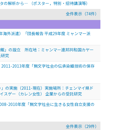
ータの解析から—
（ポスター，特別・招待講演等）
全件表示（74件）
年海外派遣）「団長報告 平成29年度 ミャンマー派
物館」の設立 所在地：ミャンマー連邦共和国カヤー
託研究
2011-2013年度「無文字社会の伝承染織技術の保存
」の実施（2011-現在）実施場所：チェンマイ県ド
イスゲー（カレン女性） 企業からの受託研究
008-2010年度「無文字社会に生きる女性自立支援の
全件表示（29件）