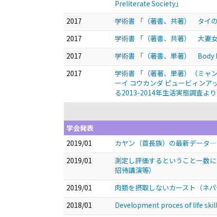
Preliterate Society」
2017
学術書 「（著書、共著） タイ
2017
学術書 「（著書、共著） 大妻女
2017
学術書 「（著書、単著） Body Modific
2017
学術書 「（著著、単著）（ミャンマー語）????
ーイ コウカンダ ピュービィン
る2013-2014年生活実態調査よ
学会発表
2019/01
カヤン（首長族）の最新データ—
2019/01
測定し評価するということー数に
招待講演等）
2019/01
肉類を摂取しないカースト（ネパ
2018/01
Development proces of life skil