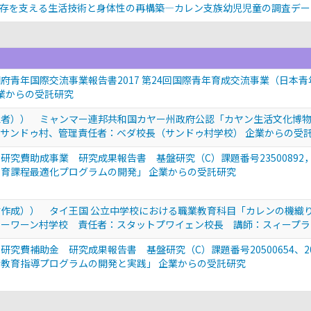
存を支える生活技術と身体性の再構築—カレン支族幼児児童の調査デ
府青年国際交流事業報告書2017 第24回国際青年育成交流事業（日本青
 企業からの受託研究
立者）） ミャンマー連邦共和国カヤー州政府公認「カヤン生活文化博
サンドゥ村、管理責任者：ベダ校長（サンドゥ村学校） 企業からの受
研究費助成事業 研究成果報告書 基盤研究（C）課題番号23500892，
育課程最適化プログラムの開発」 企業からの受託研究
作成）） タイ王国 公立中学校における職業教育科目「カレンの機織り
ーワーン村学校 責任者：スタットプワイェン校長 講師：スィープラ
研究費補助金 研究成果報告書 基盤研究（C）課題番号20500654、2
教育指導プログラムの開発と実践」 企業からの受託研究