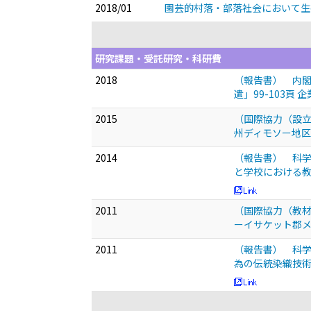
2018/01
園芸的村落・部落社会において生
研究課題・受託研究・科研費
2018
（報告書） 内閣
遣」99-103頁
2015
（国際協力（設
州ディモソー地区
2014
（報告書） 科学
と学校における教
2011
（国際協力（教材
ーイサケット郡メ
2011
（報告書） 科学
為の伝統染織技術