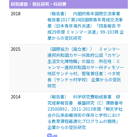
研究課題・受託研究・科研費
2018
（報告書） 内閣府青年国際交流事業
報告書2017 第24回国際青年育成交流事
業（日本青年海外派遣）「団長報告 平
成29年度 ミャンマー派遣」99-103頁 企
業からの受託研究
2015
（国際協力（設立者）） ミャンマー
連邦共和国カヤー州政府公認「カヤン
生活文化博物館」の設立 所在地：ミ
ャンマー連邦共和国カヤー州ディモソー
地区サンドゥ村、管理責任者：ベダ校
長（サンドゥ村学校） 企業からの受託
研究
2014
（報告書） 科学研究費助成事業 研
究成果報告書 基盤研究（C）課題番号
23500892，2011-2013年度「無文字社
会の伝承染織技術の保存と学校におけ
る教育課程最適化プログラムの開発」
企業からの受託研究