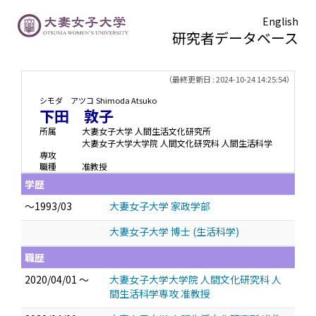
English
研究者データベース
TOPページ
> 下田 敦子
（最終更新日 : 2024-10-24 14:25:54）
シモダ アツコ
Shimoda Atsuko
下田 敦子
所属
大妻女子大学 人間生活文化研究所
大妻女子大学大学院 人間文化研究科 人間生活科学
専攻
職種
准教授
学歴
～1993/03
大妻女子大学 家政学部
大妻女子大学 博士 (生活科学)
職歴
2020/04/01 ～
大妻女子大学大学院 人間文化研究科 人
間生活科学専攻 准教授