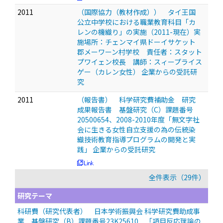
2011
（国際協力（教材作成）） タイ王国
公立中学校における職業教育科目「カ
レンの機織り」の実施（2011-現在）実
施場所：チェンマイ県ドーイサケット
郡メーワーン村学校 責任者：スタット
プワイェン校長 講師：スィープライス
ゲー（カレン女性） 企業からの受託研
究
2011
（報告書） 科学研究費補助金 研究
成果報告書 基盤研究（C）課題番号
20500654、2008-2010年度「無文字社
会に生きる女性自立支援の為の伝統染
織技術教育指導プログラムの開発と実
践」 企業からの受託研究
全件表示（29件）
研究テーマ
科研費（研究代表者） 日本学術振興会 科学研究費助成事
業 基盤研究（B）課題番号23K25610 「項目反応理論の