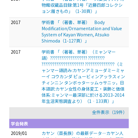
物館収蔵品目録:第1号「近藤四郎コレクシ
ョン:履きもの」（1-30頁）」
2017
学術書 「（著書、単著） Body
Modification/Ornamentation and Value
System of Kayan Women, Atsuko
Shimoda（1-127頁）」
2017
学術書 「（著著、単著）（ミャンマー
語）???????????????????? ?????????
??????????????????????? ????????????????（ミ
ャンマー語読み:カヤンアミョーダミーミャ
ーイ コウカンダ ピュービィンアッラスィン
チィンニン タンボゥターッムゥサニッ，日
本語訳:カヤン女性の身体変工・装飾と価値
体系:ミャンマー最深部に於ける2013-2014
年生活実態調査より）（1‐133頁）」
全件表示（19件）
学会発表
2019/01
カヤン（首長族）の最新データ—カヤン人