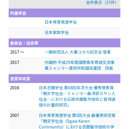
全件表示（37件）
所属学会
日本発育発達学会
日本家政学会
委員会・協会等
2017 ～
一般財団法人 大妻コタカ記念会 理事
2017
内閣府 平成29年度国際青年育成交流事
業ミャンマー連邦共和国派遣団 団長
受賞学術賞
2016
日本衣服学会 第68回年次大会 優秀発表賞
「無文字社会—ミャンマー最深部カヤン人
社会—における伝統衣服製作技術と習得過
程の計量的研究」
2007
日本発育発達学会 第5回大会 最優秀研究賞
「無文字社会（Sgaw Karen
Community）における衣類製作技術の学