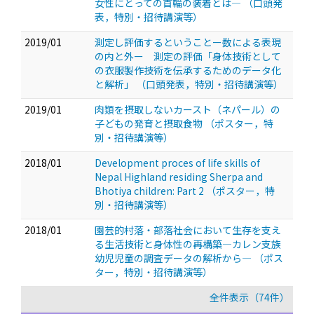
女性にとっての首輪の装着とは—
（口頭発
表，特別・招待講演等）
2019/01
測定し評価するということー数による表現
の内と外ー 測定の評価「身体技術として
の衣服製作技術を伝承するためのデータ化
と解析」
（口頭発表，特別・招待講演等）
2019/01
肉類を摂取しないカースト（ネパール）の
子どもの発育と摂取食物
（ポスター，特
別・招待講演等）
2018/01
Development proces of life skills of
Nepal Highland residing Sherpa and
Bhotiya children: Part 2
（ポスター，特
別・招待講演等）
2018/01
園芸的村落・部落社会において生存を支え
る生活技術と身体性の再構築—カレン支族
幼児児童の調査データの解析から—
（ポス
ター，特別・招待講演等）
全件表示（74件）