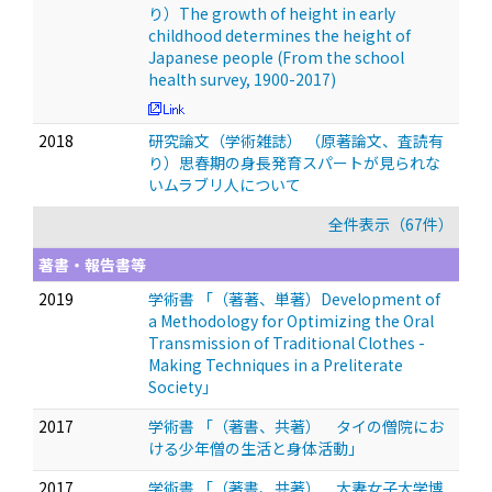
り）The growth of height in early
childhood determines the height of
Japanese people (From the school
health survey, 1900-2017)
2018
研究論文（学術雑誌） （原著論文、査読有
り）思春期の身長発育スパートが見られな
いムラブリ人について
全件表示（67件）
著書・報告書等
2019
学術書 「（著著、単著）Development of
a Methodology for Optimizing the Oral
Transmission of Traditional Clothes -
Making Techniques in a Preliterate
Society」
2017
学術書 「（著書、共著） タイの僧院にお
ける少年僧の生活と身体活動」
2017
学術書 「（著書、共著） 大妻女子大学博