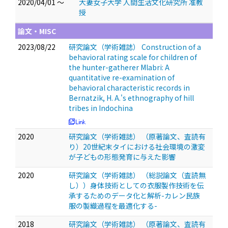
2020/04/01 ～
大妻女子大学 人間生活文化研究所 准教
授
論文・MISC
2023/08/22
研究論文（学術雑誌） Construction of a
behavioral rating scale for children of
the hunter-gatherer Mlabri: A
quantitative re-examination of
behavioral characteristic records in
Bernatzik, H. A.'s ethnography of hill
tribes in Indochina
2020
研究論文（学術雑誌） （原著論文、査読有
り）20世紀末タイにおける社会環境の激変
が子どもの形態発育に与えた影響
2020
研究論文（学術雑誌） （総説論文（査読無
し））身体技術としての衣服製作技術を伝
承するためのデータ化と解析-カレン民族
服の製織過程を最適化する-
2018
研究論文（学術雑誌） （原著論文、査読有