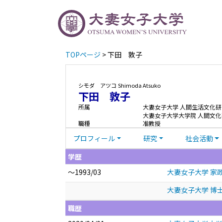
TOPページ
> 下田 敦子
シモダ アツコ
Shimoda Atsuko
下田 敦子
所属
大妻女子大学 人間生活文化
大妻女子大学大学院 人間文化
職種
准教授
プロフィール
研究
社会活動
学歴
～1993/03
大妻女子大学 家
大妻女子大学 博士
職歴