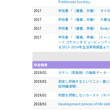
Preliterate Society」
2017
学術書 「（著書、共著） タイ
2017
学術書 「（著書、共著） 大妻女
2017
学術書 「（著書、単著） Body Modific
2017
学術書 「（著著、単著）（ミャンマー語）????
ーイ コウカンダ ピュービィン
る2013-2014年生活実態調査よ
学会発表
2019/01
カヤン（首長族）の最新データ—
2019/01
測定し評価するということー数に
招待講演等）
2019/01
肉類を摂取しないカースト（ネパ
2018/01
Development proces of life skil