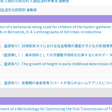
院 人間文化研究科 人間生活科学専攻 准教授
間生活文化研究所 准教授
behavioral rating scale for children of the hunter-gatherer Ml
s in Bernatzik, H. A.'s ethnography of hill tribes in Indochina
文、査読有り）20世紀末タイにおける社会環境の激変が子どもの形態発
文（査読無し））身体技術としての衣服製作技術を伝承するためのデータ
 growth of height in early childhood determines the hei
文、査読有り）思春期の身長発育スパートが見られないムラブリ人につ
a Methodology for Optimizing the Oral Transmission of Tradi