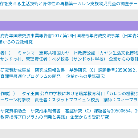
存を支える生活技術と身体性の再構築—カレン支族幼児児童の調査デ
府青年国際交流事業報告書2017 第24回国際青年育成交流事業（日本青
 企業からの受託研究
立者）） ミャンマー連邦共和国カヤー州政府公認「カヤン生活文化博
サンドゥ村、管理責任者：ベダ校長（サンドゥ村学校） 企業からの受
研究費助成事業 研究成果報告書 基盤研究（C）課題番号23500892，
育課程最適化プログラムの開発」 企業からの受託研究
作成）） タイ王国 公立中学校における職業教育科目「カレンの機織り
ーワーン村学校 責任者：スタットプワイェン校長 講師：スィープラ
研究費補助金 研究成果報告書 基盤研究（C）課題番号20500654、2
教育指導プログラムの開発と実践」 企業からの受託研究