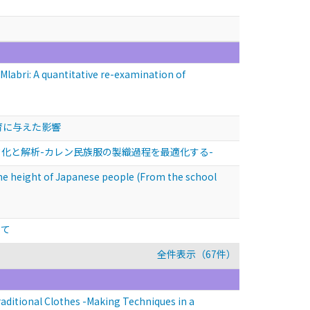
abri: A quantitative re-examination of
育に与えた影響
化と解析-カレン民族服の製織過程を最適化する-
ght of Japanese people (From the school
いて
全件表示（67件）
tional Clothes -Making Techniques in a