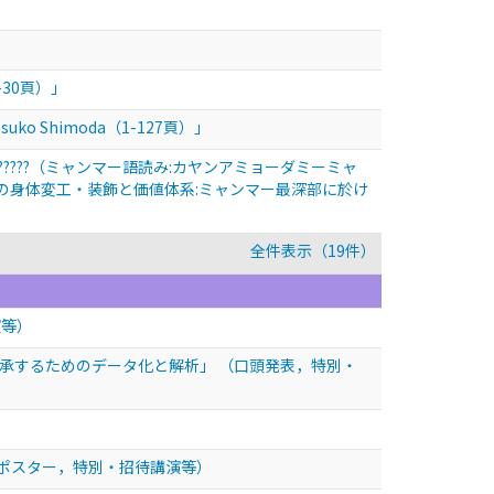
30頁）」
Atsuko Shimoda（1-127頁）」
????????????????（ミャンマー語読み:カヤンアミョーダミーミャ
性の身体変工・装飾と価値体系:ミャンマー最深部に於け
全件表示（19件）
演等）
伝承するためのデータ化と解析」
（口頭発表，特別・
ポスター，特別・招待講演等）