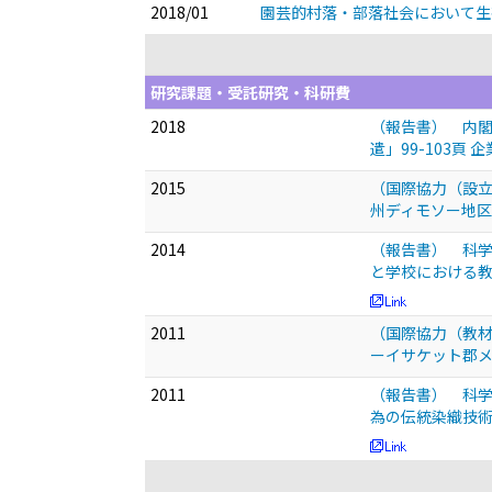
2018/01
園芸的村落・部落社会において生
研究課題・受託研究・科研費
2018
（報告書） 内閣
遣」99-103頁
2015
（国際協力（設
州ディモソー地区
2014
（報告書） 科学
と学校における教
2011
（国際協力（教材
ーイサケット郡メ
2011
（報告書） 科学
為の伝統染織技術