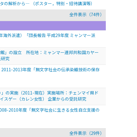
ータの解析から—
（ポスター，特別・招待講演等）
全件表示（74件）
年海外派遣）「団長報告 平成29年度 ミャンマー派
物館」の設立 所在地：ミャンマー連邦共和国カヤー
託研究
2011-2013年度「無文字社会の伝承染織技術の保存
」の実施（2011-現在）実施場所：チェンマイ県ド
イスゲー（カレン女性） 企業からの受託研究
008-2010年度「無文字社会に生きる女性自立支援の
全件表示（29件）