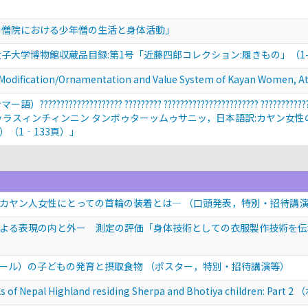
の僧院における少年僧の生活と身体活動」
子大学博物館収蔵品目録:第1号「近藤四郎コレクション:履きもの」（1-
ation/Ornamentation and Value System of Kayan Women, 
???????????????? ????????? ??????????????????????? 
アッラスィンチィンニン タンボゥターッムゥサニッ，日本語訳:カヤン女
り）（1‐133頁）」
カヤン人女性にとっての首輪の装着とは—
（口頭発表，特別・招待講
よる表現の内と外ー 測定の評価「身体技術としての衣服製作技術を
ール）の子どもの発育と摂取食物
（ポスター，特別・招待講演等）
ls of Nepal Highland residing Sherpa and Bhotiya children: Part 2
（