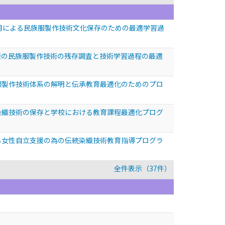
応用による民族服製作技術文化保存のための最適学習過
民族の民族服製作技術の残存調査と技術学習過程の最適
衣服製作技術体系の解明と伝承教育最適化のためのプロ
承染織技術の保存と学校における教育課程最適化プログ
きる女性自立支援の為の伝統染織技術教育指導プログラ
全件表示（37件）