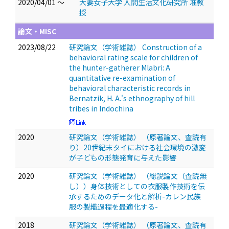
2020/04/01 ～
大妻女子大学 人間生活文化研究所 准教
授
論文・MISC
2023/08/22
研究論文（学術雑誌） Construction of a
behavioral rating scale for children of
the hunter-gatherer Mlabri: A
quantitative re-examination of
behavioral characteristic records in
Bernatzik, H. A.'s ethnography of hill
tribes in Indochina
2020
研究論文（学術雑誌） （原著論文、査読有
り）20世紀末タイにおける社会環境の激変
が子どもの形態発育に与えた影響
2020
研究論文（学術雑誌） （総説論文（査読無
し））身体技術としての衣服製作技術を伝
承するためのデータ化と解析-カレン民族
服の製織過程を最適化する-
2018
研究論文（学術雑誌） （原著論文、査読有