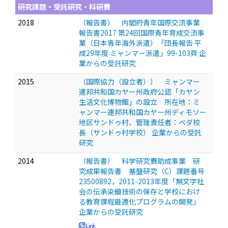
研究課題・受託研究・科研費
2018
（報告書） 内閣府青年国際交流事業
報告書2017 第24回国際青年育成交流事
業（日本青年海外派遣）「団長報告 平
成29年度 ミャンマー派遣」99-103頁 企
業からの受託研究
2015
（国際協力（設立者）） ミャンマー
連邦共和国カヤー州政府公認「カヤン
生活文化博物館」の設立 所在地：ミ
ャンマー連邦共和国カヤー州ディモソー
地区サンドゥ村、管理責任者：ベダ校
長（サンドゥ村学校） 企業からの受託
研究
2014
（報告書） 科学研究費助成事業 研
究成果報告書 基盤研究（C）課題番号
23500892，2011-2013年度「無文字社
会の伝承染織技術の保存と学校におけ
る教育課程最適化プログラムの開発」
企業からの受託研究