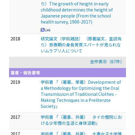
り）The growth of height in early
childhood determines the height of
Japanese people (From the school
health survey, 1900-2017)
2018
研究論文（学術雑誌） （原著論文、査読有
り）思春期の身長発育スパートが見られな
いムラブリ人について
全件表示（67件）
著書・報告書等
2019
学術書 「（著著、単著）Development of
a Methodology for Optimizing the Oral
Transmission of Traditional Clothes -
Making Techniques in a Preliterate
Society」
2017
学術書 「（著書、共著） タイの僧院にお
ける少年僧の生活と身体活動」
2017
学術書 「（著書、共著） 大妻女子大学博