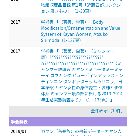
物館収蔵品目録:第1号「近藤四郎コレクシ
ョン:履きもの」（1-30頁）」
2017
学術書 「（著書、単著） Body
Modification/Ornamentation and Value
System of Kayan Women, Atsuko
Shimoda（1-127頁）」
2017
学術書 「（著著、単著）（ミャンマー
語）???????????????????? ?????????
??????????????????????? ????????????????（ミ
ャンマー語読み:カヤンアミョーダミーミャ
ーイ コウカンダ ピュービィンアッラスィン
チィンニン タンボゥターッムゥサニッ，日
本語訳:カヤン女性の身体変工・装飾と価値
体系:ミャンマー最深部に於ける2013-2014
年生活実態調査より）（1‐133頁）」
全件表示（19件）
学会発表
2019/01
カヤン（首長族）の最新データ—カヤン人