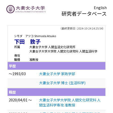
English
研究者データベース
TOPページ
> 下田 敦子
（最終更新日 : 2024-10-24 14:25:54）
シモダ アツコ
Shimoda Atsuko
下田 敦子
所属
大妻女子大学 人間生活文化研究所
大妻女子大学大学院 人間文化研究科 人間生活科学
専攻
職種
准教授
学歴
～1993/03
大妻女子大学 家政学部
大妻女子大学 博士 (生活科学)
職歴
2020/04/01 ～
大妻女子大学大学院 人間文化研究科 人
間生活科学専攻 准教授