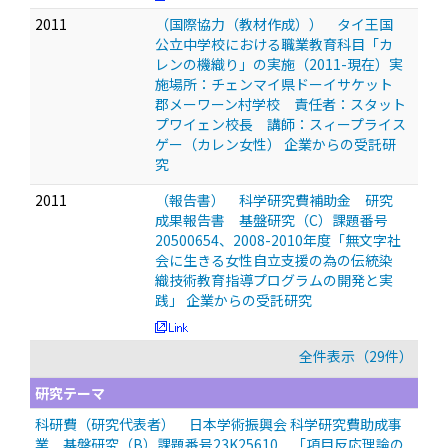
2011
（国際協力（教材作成）） タイ王国
公立中学校における職業教育科目「カ
レンの機織り」の実施（2011-現在）実
施場所：チェンマイ県ドーイサケット
郡メーワーン村学校 責任者：スタット
プワイェン校長 講師：スィープライス
ゲー（カレン女性） 企業からの受託研
究
2011
（報告書） 科学研究費補助金 研究
成果報告書 基盤研究（C）課題番号
20500654、2008-2010年度「無文字社
会に生きる女性自立支援の為の伝統染
織技術教育指導プログラムの開発と実
践」 企業からの受託研究
全件表示（29件）
研究テーマ
科研費（研究代表者） 日本学術振興会 科学研究費助成事
業 基盤研究（B）課題番号23K25610 「項目反応理論の