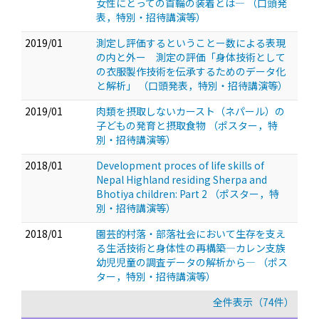
女性にとっての首輪の装着とは—
（口頭発
表，特別・招待講演等）
2019/01
測定し評価するということー数による表現
の内と外ー 測定の評価「身体技術として
の衣服製作技術を伝承するためのデータ化
と解析」
（口頭発表，特別・招待講演等）
2019/01
肉類を摂取しないカースト（ネパール）の
子どもの発育と摂取食物
（ポスター，特
別・招待講演等）
2018/01
Development proces of life skills of
Nepal Highland residing Sherpa and
Bhotiya children: Part 2
（ポスター，特
別・招待講演等）
2018/01
園芸的村落・部落社会において生存を支え
る生活技術と身体性の再構築—カレン支族
幼児児童の調査データの解析から—
（ポス
ター，特別・招待講演等）
全件表示（74件）