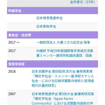
全件表示（37件）
所属学会
日本発育発達学会
日本家政学会
委員会・協会等
2017 ～
一般財団法人 大妻コタカ記念会 理事
2017
内閣府 平成29年度国際青年育成交流事
業ミャンマー連邦共和国派遣団 団長
受賞学術賞
2016
日本衣服学会 第68回年次大会 優秀発表賞
「無文字社会—ミャンマー最深部カヤン人
社会—における伝統衣服製作技術と習得過
程の計量的研究」
2007
日本発育発達学会 第5回大会 最優秀研究賞
「無文字社会（Sgaw Karen
Community）における衣類製作技術の学