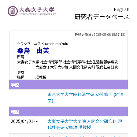
English
研究者データベース
TOPページ
> 桑島 由芙
（最終更新日 : 2025-05-08 15:37:13）
クワシマ ユフ
Kuwashima Yufu
桑島 由芙
所属
大妻女子大学 社会情報学部 社会情報学科社会生活情報学専攻
大妻女子大学大学院 人間文化研究科 現代社会研究
専攻
職種
准教授
学歴
東京大学大学院経済学研究科 修士 (経済
学)
職歴
2025/04/01 ～
大妻女子大学大学院 人間文化研究科 現
代社会研究専攻 准教授