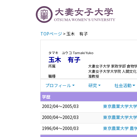
TOPページ
> 玉木 有子
タマキ ユウコ
Tamaki Yuko
玉木 有子
所属
大妻女子大学 家政学部 食物
大妻女子大学大学院 人間文化
職種
准教授
プロフィール
研究
社会活動
学歴
2002/04～2005/03
東京農業大学大学
2000/04～2002/03
東京農業大学大学院
1996/04～2000/03
東京農業大学 農学