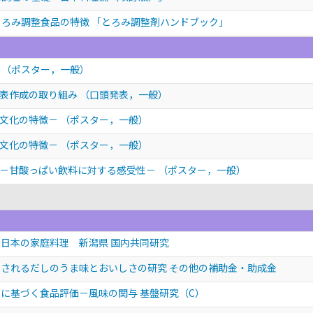
とろみ調整食品の特徴 「とろみ調整剤ハンドブック」
徴
（ポスター，一般）
成表作成の取り組み
（口頭発表，一般）
食文化の特徴－
（ポスター，一般）
食文化の特徴－
（ポスター，一般）
か－甘酸っぱい飲料に対する感受性－
（ポスター，一般）
日本の家庭料理 新潟県 国内共同研究
されるだしのうま味とおいしさの研究 その他の補助金・助成金
に基づく食品評価－風味の関与 基盤研究（C）