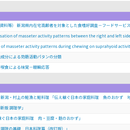
資料等） 新潟県内在宅高齢者を対象とした食嗜好調査－フードサービ
f masseter activity patterns between the right and left sides
seter activity patterns during chewing on suprahyoid activity
味成分による効筋活動パタンの分類
の喫食による味覚－眼瞬応答
煮, 新潟・村上の鮭漁と鮭料理 「伝え継ぐ日本の家庭料理 魚のおかず
 新版 調理学」
え継ぐ日本の家庭料理 肉・豆腐・麩のおかず」
な調理の基礎 日本料理篇（改訂版）」