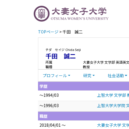
TOPページ
> 千田 誠二
チダ セイジ
Chida Seiji
千田 誠二
所属
大妻女子大学 文学部 英語英
職種
教授
プロフィール
研究
社会活動
学歴
～1994/03
上智大学 文学部 
～1996/03
上智大学大学院 
職歴
2018/04/01 ～
大妻女子大学 文