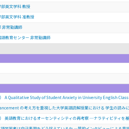
学部英文学科 教授
学部英文学科 准教授
部 非常勤講師
国語教育センター 非常勤講師
tive Study of Student Anxiety in University English Classr
enhancement の考え方を重視した大学英語読解授業における 学生の
） 英語教育におけるオーセンティシティの再考察 ─ナラティビティを
英語学習者は自己表現をどう捉えているか —質的インタビューによる意識