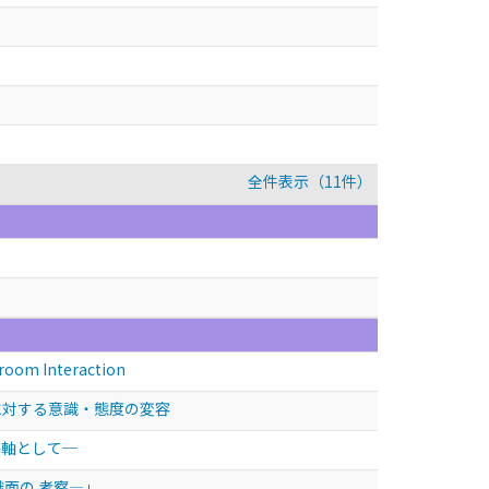
全件表示（11件）
oom Interaction
読みに対する意識・態度の変容
基軸として─
面の 考察—」