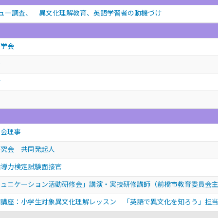
ュー調査、 異文化理解教育、英語学習者の動機づけ
育学会
会
会
学会理事
研究会 共同発起人
指導力検定試験面接官
ミュニケーション活動研修会」講演・実技研修講師（前橋市教育委員会
開講座：小学生対象異文化理解レッスン 「英語で異文化を知ろう」担