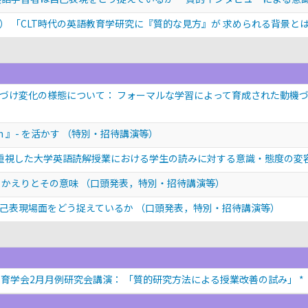
） 「CLT時代の英語教育学研究に『質的な見方』が 求められる背景と
づけ変化の様態について： フォーマルな学習によって育成された動機
h 』- を活かす
（特別・招待講演等）
の考え方を重視した大学英語読解授業における学生の読みに対する意識・態度の変
りかえりとその意味
（口頭発表，特別・招待講演等）
自己表現場面をどう捉えているか
（口頭発表，特別・招待講演等）
育学会2月月例研究会講演： 「質的研究方法による授業改善の試み」 *