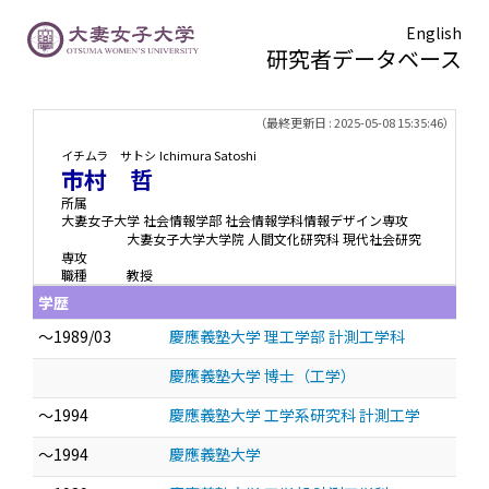
English
研究者データベース
TOPページ
> 市村 哲
（最終更新日 : 2025-05-08 15:35:46）
イチムラ サトシ
Ichimura Satoshi
市村 哲
所属
大妻女子大学 社会情報学部 社会情報学科情報デザイン専攻
大妻女子大学大学院 人間文化研究科 現代社会研究
専攻
職種
教授
学歴
～1989/03
慶應義塾大学 理工学部 計測工学科
慶應義塾大学 博士（工学）
～1994
慶應義塾大学 工学系研究科 計測工学
～1994
慶應義塾大学