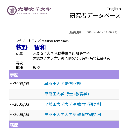
English
研究者データベース
TOPページ
> 牧野 智和
（最終更新日 : 2026-04-17 16:06:39）
マキノ トモカズ
Makino Tomokazu
牧野 智和
所属
大妻女子大学 人間共生学部 社会学科
大妻女子大学大学院 人間文化研究科 現代社会研究
専攻
職種
教授
学歴
～2003/03
早稲田大学 教育学部
早稲田大学 博士 (教育学)
～2005/03
早稲田大学大学院 教育学研究科
～2009/03
早稲田大学大学院 教育学研究科
職歴