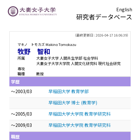
English
研究者データベース
TOPページ
> 牧野 智和
（最終更新日 : 2026-04-17 16:06:39）
マキノ トモカズ
Makino Tomokazu
牧野 智和
所属
大妻女子大学 人間共生学部 社会学科
大妻女子大学大学院 人間文化研究科 現代社会研究
専攻
職種
教授
学歴
～2003/03
早稲田大学 教育学部
早稲田大学 博士 (教育学)
～2005/03
早稲田大学大学院 教育学研究科
～2009/03
早稲田大学大学院 教育学研究科
職歴