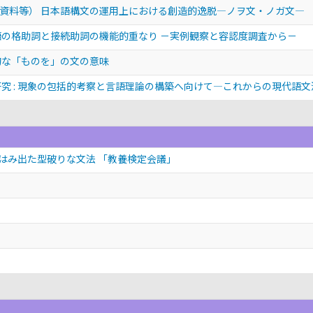
資料等） 日本語構文の運用上における創造的逸脱―ノヲ文・ノガ文―
語の格助詞と接続助詞の機能的重なり －実例観察と容認度調査から－
的な「ものを」の文の意味
究 : 現象の包括的考察と言語理論の構築へ向けて—これからの現代語文
からはみ出た型破りな文法 「教養検定会議」