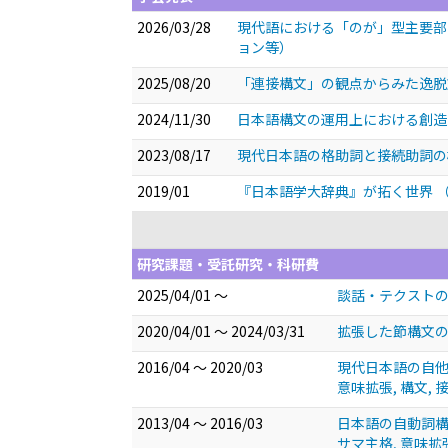
2026/03/28
現代語における「のが」型主要
ョン等）
2025/08/20
「連接構文」の観点からみた逸
2024/11/30
日本語構文の運用上における創
2023/08/17
現代日本語の格助詞と接続助詞の
2019/01
『日本語学大辞典』が拓く世界
研究課題・受託研究・科研費
2025/04/01 ～
談話・テクストの
2020/04/01 ～ 2024/03/31
拡張した節構文の
2016/04 ～ 2020/03
現代日本語の自他に関
意味拡張, 構文, 
2013/04 ～ 2016/03
日本語の自動詞構文と
サマ主格, 意味拡張