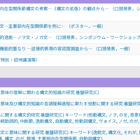
部内在型関係節構文の考察―《構文の拡張》の観点から―
（口頭発表，
脱文―主要部内在型関係節を例に―
（ポスター，一般）
造的逸脱—ノヲ文・ノガ文—
（口頭発表，シンポジウム・ワークショッ
機能的重なり ―逆接的表現の容認度調査から―
（口頭発表，一般）
（特別・招待講演等）
意味の理解に関わる構文的知識の研究 基盤研究(C)
意味及び構文的知識の言語理解過程に果たす役割に関する研究 基盤研究(
する構文的研究 基盤研究(C) キーワード(他動構文, ノヲ, のを, 恩恵構文
接続助詞的, 中断節, 逸脱構文, 自動構文, 他動詞構文, ヴォイス, ノガ, のが,
意味に関する研究 基盤研究(C) キーワード(逸脱文, 構文化, それが, 接続
, 構文, のが, 類推, 主要部内在型関係節, 自動詞構文)