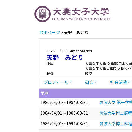
TOPページ
> 天野 みどり
アマノ ミドリ
Amano Midori
天野 みどり
所属
大妻女子大学 文学部 日本文
大妻女子大学大学院 人間文化
職種
教授
プロフィール
研究
社会活動
学歴
1980/04/01～1984/03/31
筑波大学 第一学群
1984/04/01～1986/03/31
筑波大学博士課程
1986/04/01～1991/03/31
筑波大学博士課程