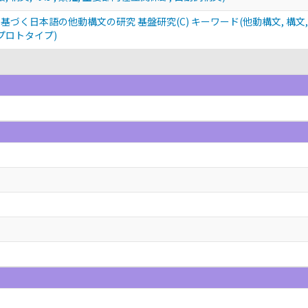
づく日本語の他動構文の研究 基盤研究(C) キーワード(他動構文, 構文, 各助
, プロトタイプ)