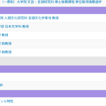
（一貫制）大学院 文芸・言語研究科 博士後期課程 単位取得満期退学
院 人間文化研究科 言語文化学専攻 教授
部 日本文学科 教授
 教授
 助教授
 助教授
許
ャンル特性