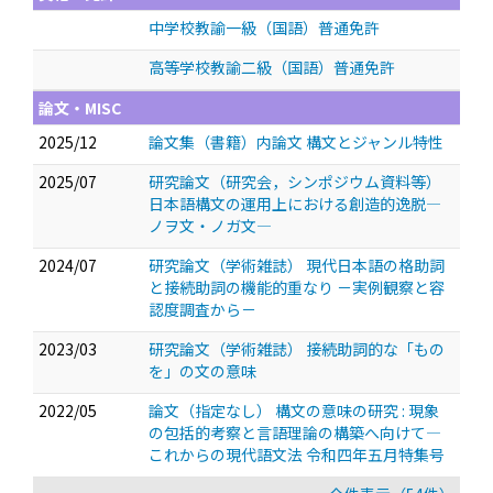
中学校教諭一級（国語）普通免許
高等学校教諭二級（国語）普通免許
論文・MISC
2025/12
論文集（書籍）内論文 構文とジャンル特性
2025/07
研究論文（研究会，シンポジウム資料等）
日本語構文の運用上における創造的逸脱―
ノヲ文・ノガ文―
2024/07
研究論文（学術雑誌） 現代日本語の格助詞
と接続助詞の機能的重なり －実例観察と容
認度調査から－
2023/03
研究論文（学術雑誌） 接続助詞的な「もの
を」の文の意味
2022/05
論文（指定なし） 構文の意味の研究 : 現象
の包括的考察と言語理論の構築へ向けて—
これからの現代語文法 令和四年五月特集号