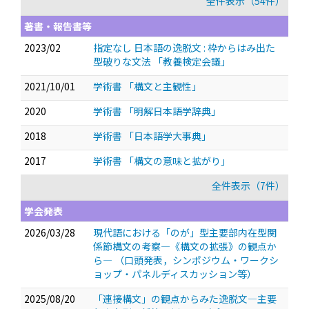
全件表示（54件）
著書・報告書等
2023/02
指定なし 日本語の逸脱文 : 枠からはみ出た
型破りな文法 「教養検定会議」
2021/10/01
学術書 「構文と主観性」
2020
学術書 「明解日本語学辞典」
2018
学術書 「日本語学大事典」
2017
学術書 「構文の意味と拡がり」
全件表示（7件）
学会発表
2026/03/28
現代語における「のが」型主要部内在型関
係節構文の考察―《構文の拡張》の観点か
ら―
（口頭発表，シンポジウム・ワークシ
ョップ・パネルディスカッション等）
2025/08/20
「連接構文」の観点からみた逸脱文―主要