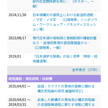
部内在型関係節を例に―
（ポスター，一
般）
2024/11/30
日本語構文の運用上における創造的逸脱—
ノヲ文・ノガ文—
（口頭発表，シンポジウ
ム・ワークショップ・パネルディスカッシ
ョン等）
2023/08/17
現代日本語の格助詞と接続助詞の機能的重
なり ―逆接的表現の容認度調査から―
（口頭発表，一般）
2019/01
『日本語学大辞典』が拓く世界
（特別・招
待講演等）
全件表示（27件）
研究課題・受託研究・科研費
2025/04/01 ～
談話・テクストの意味の理解に関わる
構文的知識の研究 基盤研究(C)
2020/04/01 ～
拡張した節構文の意味及び構文的知識
2024/03/31
の言語理解過程に果たす役割に関する