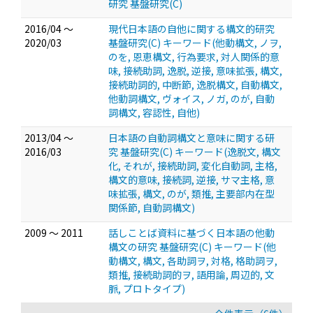
研究 基盤研究(C)
2016/04 ～
現代日本語の自他に関する構文的研究
2020/03
基盤研究(C) キーワード(他動構文, ノヲ,
のを, 恩恵構文, 行為要求, 対人関係的意
味, 接続助詞, 逸脱, 逆接, 意味拡張, 構文,
接続助詞的, 中断節, 逸脱構文, 自動構文,
他動詞構文, ヴォイス, ノガ, のが, 自動
詞構文, 容認性, 自他)
2013/04 ～
日本語の自動詞構文と意味に関する研
2016/03
究 基盤研究(C) キーワード(逸脱文, 構文
化, それが, 接続助詞, 変化自動詞, 主格,
構文的意味, 接続詞, 逆接, サマ主格, 意
味拡張, 構文, のが, 類推, 主要部内在型
関係節, 自動詞構文)
2009 ～ 2011
話しことば資料に基づく日本語の他動
構文の研究 基盤研究(C) キーワード(他
動構文, 構文, 各助詞ヲ, 対格, 格助詞ヲ,
類推, 接続助詞的ヲ, 語用論, 周辺的, 文
脈, プロトタイプ)