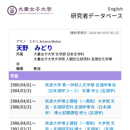
English
研究者データベース
TOPページ
> 天野 みどり
（最終更新日 : 2026-04-30 07:43:12）
アマノ ミドリ
Amano Midori
天野 みどり
所属
大妻女子大学 文学部 日本文学科
大妻女子大学大学院 人間文化研究科 言語文化学専
攻
職種
教授
学歴
1980/04/01～
筑波大学 第一学群人文学類 言語学専攻
1984/03/31
（日本語学コース） 卒業 学士 (言語学)
1984/04/01～
筑波大学博士課程（一貫制）大学院 文
1986/03/31
芸・言語研究科 言語学専攻（日本語
学） 博士前期課程 修士 (言語学)
1986/04/01～
筑波大学博士課程（一貫制）大学院 文
1991/03/31
芸・言語研究科 博士（言語学） (言語