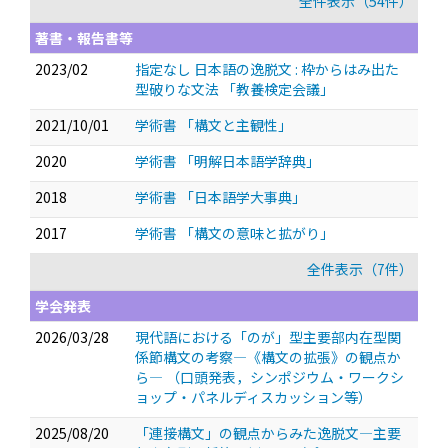
全件表示（54件）
著書・報告書等
2023/02
指定なし 日本語の逸脱文 : 枠からはみ出た
型破りな文法 「教養検定会議」
2021/10/01
学術書 「構文と主観性」
2020
学術書 「明解日本語学辞典」
2018
学術書 「日本語学大事典」
2017
学術書 「構文の意味と拡がり」
全件表示（7件）
学会発表
2026/03/28
現代語における「のが」型主要部内在型関
係節構文の考察―《構文の拡張》の観点か
ら―
（口頭発表，シンポジウム・ワークシ
ョップ・パネルディスカッション等）
2025/08/20
「連接構文」の観点からみた逸脱文―主要