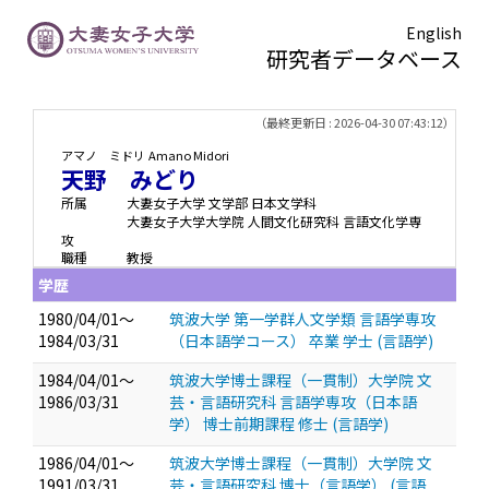
English
研究者データベース
TOPページ
> 天野 みどり
（最終更新日 : 2026-04-30 07:43:12）
アマノ ミドリ
Amano Midori
天野 みどり
所属
大妻女子大学 文学部 日本文学科
大妻女子大学大学院 人間文化研究科 言語文化学専
攻
職種
教授
学歴
1980/04/01～
筑波大学 第一学群人文学類 言語学専攻
1984/03/31
（日本語学コース） 卒業 学士 (言語学)
1984/04/01～
筑波大学博士課程（一貫制）大学院 文
1986/03/31
芸・言語研究科 言語学専攻（日本語
学） 博士前期課程 修士 (言語学)
1986/04/01～
筑波大学博士課程（一貫制）大学院 文
1991/03/31
芸・言語研究科 博士（言語学） (言語