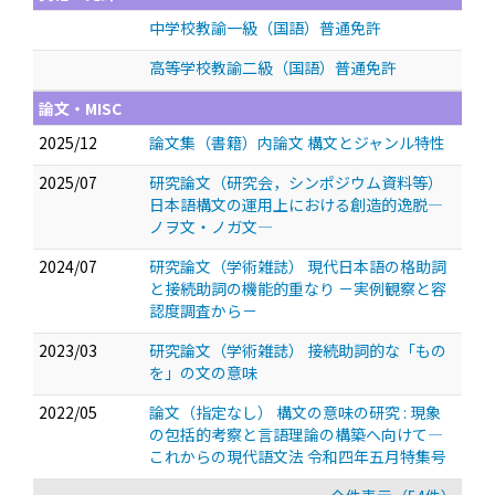
中学校教諭一級（国語）普通免許
高等学校教諭二級（国語）普通免許
論文・MISC
2025/12
論文集（書籍）内論文 構文とジャンル特性
2025/07
研究論文（研究会，シンポジウム資料等）
日本語構文の運用上における創造的逸脱―
ノヲ文・ノガ文―
2024/07
研究論文（学術雑誌） 現代日本語の格助詞
と接続助詞の機能的重なり －実例観察と容
認度調査から－
2023/03
研究論文（学術雑誌） 接続助詞的な「もの
を」の文の意味
2022/05
論文（指定なし） 構文の意味の研究 : 現象
の包括的考察と言語理論の構築へ向けて—
これからの現代語文法 令和四年五月特集号