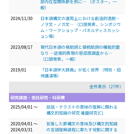
部内在型関係節を例に―
（ポスター，一
般）
2024/11/30
日本語構文の運用上における創造的逸脱—
ノヲ文・ノガ文—
（口頭発表，シンポジウ
ム・ワークショップ・パネルディスカッシ
ョン等）
2023/08/17
現代日本語の格助詞と接続助詞の機能的重
なり ―逆接的表現の容認度調査から―
（口頭発表，一般）
2019/01
『日本語学大辞典』が拓く世界
（特別・招
待講演等）
全件表示（27件）
研究課題・受託研究・科研費
2025/04/01 ～
談話・テクストの意味の理解に関わる
構文的知識の研究 基盤研究(C)
2020/04/01 ～
拡張した節構文の意味及び構文的知識
2024/03/31
の言語理解過程に果たす役割に関する