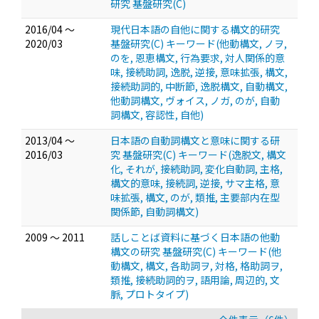
研究 基盤研究(C)
2016/04 ～
現代日本語の自他に関する構文的研究
2020/03
基盤研究(C) キーワード(他動構文, ノヲ,
のを, 恩恵構文, 行為要求, 対人関係的意
味, 接続助詞, 逸脱, 逆接, 意味拡張, 構文,
接続助詞的, 中断節, 逸脱構文, 自動構文,
他動詞構文, ヴォイス, ノガ, のが, 自動
詞構文, 容認性, 自他)
2013/04 ～
日本語の自動詞構文と意味に関する研
2016/03
究 基盤研究(C) キーワード(逸脱文, 構文
化, それが, 接続助詞, 変化自動詞, 主格,
構文的意味, 接続詞, 逆接, サマ主格, 意
味拡張, 構文, のが, 類推, 主要部内在型
関係節, 自動詞構文)
2009 ～ 2011
話しことば資料に基づく日本語の他動
構文の研究 基盤研究(C) キーワード(他
動構文, 構文, 各助詞ヲ, 対格, 格助詞ヲ,
類推, 接続助詞的ヲ, 語用論, 周辺的, 文
脈, プロトタイプ)