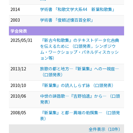
2014
学術書 「和歌文学大系44 新葉和歌集」
2003
学術書 「俊頼述懐百首全釈」
学会発表
2025/05/31
『新古今和歌集』のテキストデータ化――古典
を伝えるために
（口頭発表，シンポジウ
ム・ワークショップ・パネルディスカッシ
ョン等）
2013/12
旅歌の都と地方—『新葉集』への一視座—
（口頭発表）
2010/10
『新葉集』の読人しらず詠
（口頭発表）
2010/06
中世の誹諧歌—『吉野拾遺』から—
（口頭
発表）
2008/05
『新葉集』と都—異端の勅撰集—
（口頭発
表）
全件表示（10件）