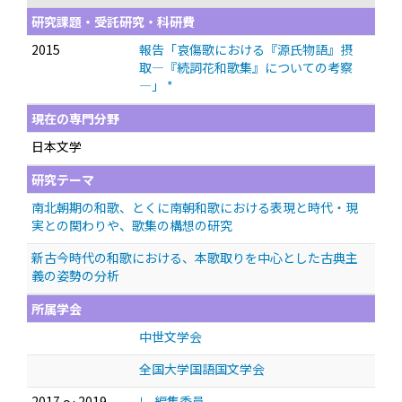
研究課題・受託研究・科研費
2015
報告「哀傷歌における『源氏物語』摂
取—『続詞花和歌集』についての考察
—」 *
現在の専門分野
日本文学
研究テーマ
南北朝期の和歌、とくに南朝和歌における表現と時代・現
実との関わりや、歌集の構想の研究
新古今時代の和歌における、本歌取りを中心とした古典主
義の姿勢の分析
所属学会
中世文学会
全国大学国語国文学会
2017 ～ 2019
∟ 編集委員