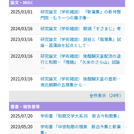
論文・MISC
2025/03/01
研究論文（学術雑誌） 『新葉集』の新待賢
門院―もう一つの廉子像―
2024/03/16
研究論文（学術雑誌） 歌語「すさまじ」考
2023/03/16
研究論文（学術雑誌） 良経と『風雅集』試
論―菖蒲詠を起点として―
2022/03/16
研究論文（学術雑誌） 後醍醐天皇配流の道
行と和歌―『増鏡』「久米のさら山」試論
―
2021/03/16
研究論文（学術雑誌） 後醍醐天皇の面影―
南北朝期の五撰集から―
全件表示（24件）
著書・報告書等
2025/07/20
学術書 「和歌文学大系36 新古今和歌集」
2023/05/20
学術書 「中世和歌の情景 新古今集と新葉
集」