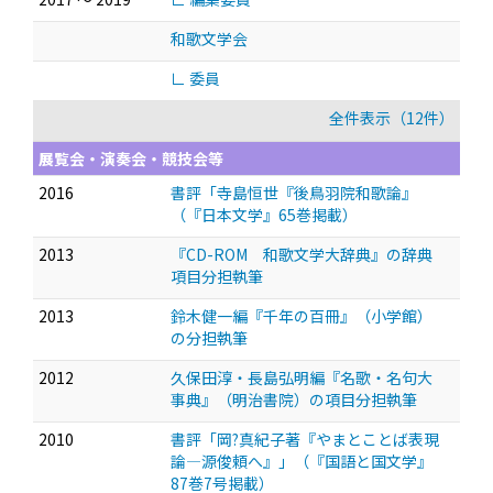
和歌文学会
∟ 委員
全件表示（12件）
展覧会・演奏会・競技会等
2016
書評「寺島恒世『後鳥羽院和歌論』
（『日本文学』65巻掲載）
2013
『CD-ROM 和歌文学大辞典』の辞典
項目分担執筆
2013
鈴木健一編『千年の百冊』（小学館）
の分担執筆
2012
久保田淳・長島弘明編『名歌・名句大
事典』（明治書院）の項目分担執筆
2010
書評「岡?真紀子著『やまとことば表現
論—源俊頼へ』」（『国語と国文学』
87巻7号掲載）