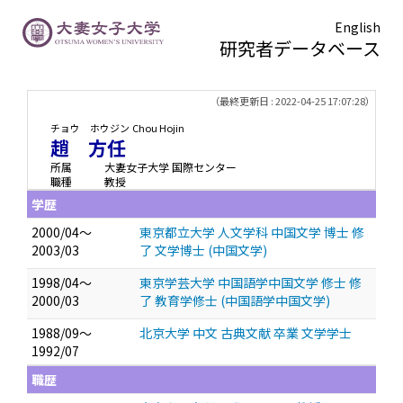
English
研究者データベース
TOPページ
> 趙 方任
（最終更新日 : 2022-04-25 17:07:28）
チョウ ホウジン
Chou Hojin
趙 方任
所属
大妻女子大学 国際センター
職種
教授
学歴
2000/04～
東京都立大学 人文学科 中国文学 博士 修
2003/03
了 文学博士 (中国文学)
1998/04～
東京学芸大学 中国語学中国文学 修士 修
2000/03
了 教育学修士 (中国語学中国文学)
1988/09～
北京大学 中文 古典文献 卒業 文学学士
1992/07
職歴