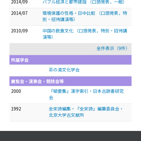
2014/09
バブル経済と都市建設
（口頭発表，一般）
2014/07
環境保護の性格・日中比較
（口頭発表，特
別・招待講演等）
2010/09
中国の飲食文化
（口頭発表，特別・招待講
演等）
全件表示（9件）
所属学会
茶の湯文化学会
展覧会・演奏会・競技会等
2000
『頓要集』漢字索引・日本古辞書研究
会
1992
全宋詩編集・『全宋詩』編纂委員会・
北京大学古文献所