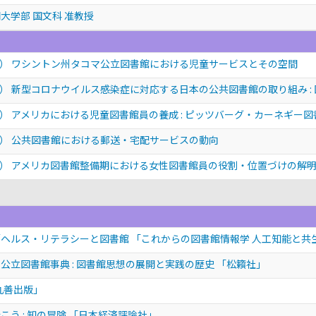
大学部 国文科 准教授
） ワシントン州タコマ公立図書館における児童サービスとその空間
） 新型コロナウイルス感染症に対応する日本の公共図書館の取り組み :
） アメリカにおける児童図書館員の養成 : ピッツバーグ・カーネギー
） 公共図書館における郵送・宅配サービスの動向
） アメリカ図書館整備期における女性図書館員の役割・位置づけの解
／ヘルス・リテラシーと図書館 「これからの図書館情報学 人工知能と共
公立図書館事典 : 図書館思想の展開と実践の歴史 「松籟社」
丸善出版」
う : 知の冒険 「日本経済評論社」