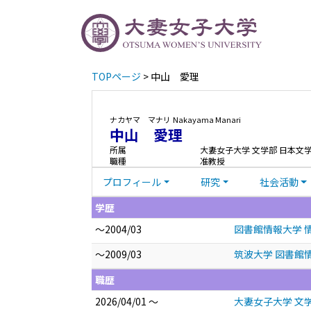
TOPページ
> 中山 愛理
ナカヤマ マナリ
Nakayama Manari
中山 愛理
所属
大妻女子大学 文学部 日本文
職種
准教授
プロフィール
研究
社会活動
学歴
～2004/03
図書館情報大学 情
～2009/03
筑波大学 図書館情
職歴
2026/04/01 ～
大妻女子大学 文