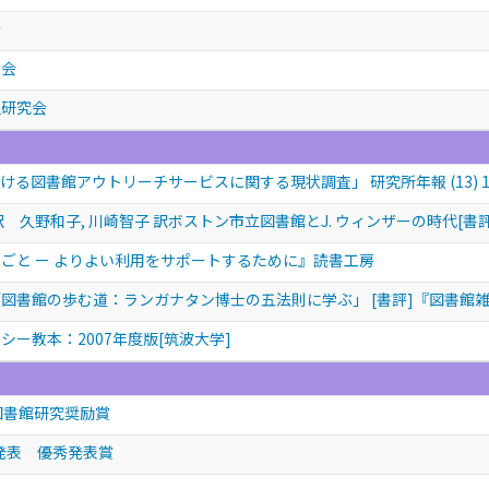
会
学会
史研究会
る図書館アウトリーチサービスに関する現状調査」 研究所年報 (13) 15 - 
 久野和子, 川崎智子 訳ボストン市立図書館とJ. ウィンザーの時代[書
ごと ー よりよい利用をサポートするために』読書工房
書館の歩む道：ランガナタン博士の五法則に学ぶ」 [書評]『図書館雑誌』2
シー教本：2007年度版[筑波大学]
図書館研究奨励賞
発表 優秀発表賞