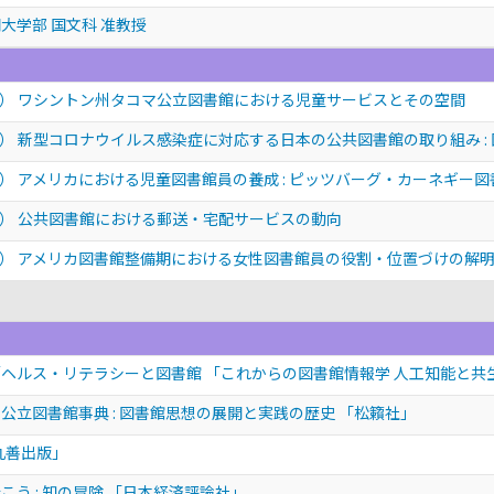
大学部 国文科 准教授
） ワシントン州タコマ公立図書館における児童サービスとその空間
） 新型コロナウイルス感染症に対応する日本の公共図書館の取り組み :
） アメリカにおける児童図書館員の養成 : ピッツバーグ・カーネギー
） 公共図書館における郵送・宅配サービスの動向
） アメリカ図書館整備期における女性図書館員の役割・位置づけの解
／ヘルス・リテラシーと図書館 「これからの図書館情報学 人工知能と共
公立図書館事典 : 図書館思想の展開と実践の歴史 「松籟社」
丸善出版」
う : 知の冒険 「日本経済評論社」