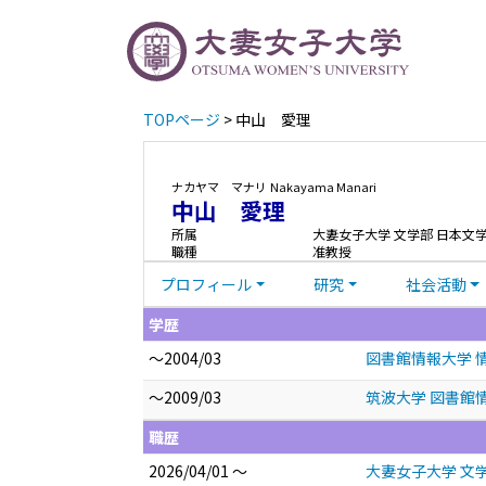
TOPページ
> 中山 愛理
ナカヤマ マナリ
Nakayama Manari
中山 愛理
所属
大妻女子大学 文学部 日本文
職種
准教授
プロフィール
研究
社会活動
学歴
～2004/03
図書館情報大学 情
～2009/03
筑波大学 図書館情
職歴
2026/04/01 ～
大妻女子大学 文