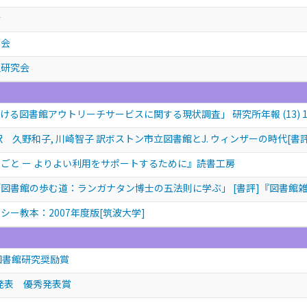
会
学会
史研究会
る図書館アウトリーチサービスに関する現状調査」 研究所年報 (13) 15 - 
 久野和子, 川崎智子 訳ボストン市立図書館とJ. ウィンザーの時代[書
ごと ー よりよい利用をサポートするために』読書工房
書館の歩む道：ランガナタン博士の五法則に学ぶ」 [書評]『図書館雑誌』2
シー教本：2007年度版[筑波大学]
図書館研究奨励賞
発表 優秀発表賞