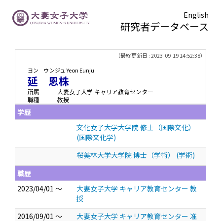
English
研究者データベース
TOPページ
> 延 恩株
（最終更新日 : 2023-09-19 14:52:38）
ヨン ウンジュ
Yeon Eunju
延 恩株
所属
大妻女子大学 キャリア教育センター
職種
教授
学歴
文化女子大学大学院 修士（国際文化）
(国際文化学)
桜美林大学大学院 博士（学術） (学術)
職歴
2023/04/01 ～
大妻女子大学 キャリア教育センター 教
授
2016/09/01 ～
大妻女子大学 キャリア教育センター 准