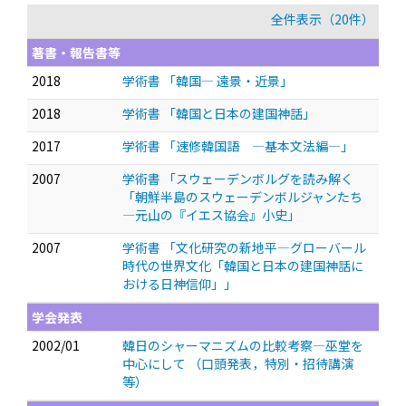
全件表示（20件）
著書・報告書等
2018
学術書 「韓国— 遠景・近景」
2018
学術書 「韓国と日本の建国神話」
2017
学術書 「速修韓国語 —基本文法編—」
2007
学術書 「スウェーデンボルグを読み解く
「朝鮮半島のスウェーデンボルジャンたち
—元山の『イエス協会』小史」
2007
学術書 「文化研究の新地平—グローバール
時代の世界文化「韓国と日本の建国神話に
おける日神信仰」」
学会発表
2002/01
韓日のシャーマニズムの比較考察—巫堂を
中心にして
（口頭発表，特別・招待講演
等）