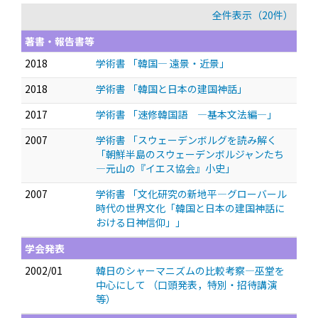
全件表示（20件）
著書・報告書等
2018
学術書 「韓国— 遠景・近景」
2018
学術書 「韓国と日本の建国神話」
2017
学術書 「速修韓国語 —基本文法編—」
2007
学術書 「スウェーデンボルグを読み解く
「朝鮮半島のスウェーデンボルジャンたち
—元山の『イエス協会』小史」
2007
学術書 「文化研究の新地平—グローバール
時代の世界文化「韓国と日本の建国神話に
おける日神信仰」」
学会発表
2002/01
韓日のシャーマニズムの比較考察—巫堂を
中心にして
（口頭発表，特別・招待講演
等）