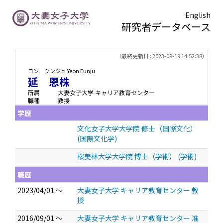
English
研究者データベース
TOPページ
> 延 恩株
（最終更新日 : 2023-09-19 14:52:38）
ヨン ウンジュ
Yeon Eunju
延 恩株
所属
大妻女子大学 キャリア教育センター
職種
教授
学歴
文化女子大学大学院 修士（国際文化）
(国際文化学)
桜美林大学大学院 博士（学術） (学術)
職歴
2023/04/01 ～
大妻女子大学 キャリア教育センター 教
授
2016/09/01 ～
大妻女子大学 キャリア教育センター 准