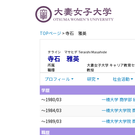
TOPページ
> 寺石 雅英
テライシ マサヒデ
Teraishi Masahide
寺石 雅英
所属
大妻女子大学 キャリア教育
職種
教授
プロフィール
研究
社会活動
学歴
～1980/03
一橋大学 商学部 
～1984/03
一橋大学大学院 商
～1989/03
一橋大学大学院 
職歴