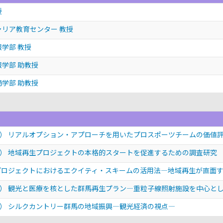
授
ャリア教育センター 教授
報学部 教授
報学部 助教授
商学部 助教授
） リアルオプション・アプローチを用いたプロスポーツチームの価値
） 地域再生プロジェクトの本格的スタートを促進するための調査研究
ジェクトにおけるエクイティ・スキームの活用法—地域再生が直面する“The V
） 観光と医療を核とした群馬再生プラン—重粒子線照射施設を中心と
） シルクカントリー群馬の地域振興—観光経済の視点—