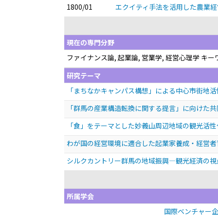
1800/01
エクイティ手法を活用した農業
現在の専門分野
ファイナンス論, 起業論, 営業学, 経営心理学 
研究テーマ
「まちなかキャンパス構想」による中心市街地活
「群馬の産業構造転換に関する提言」に向けた共
「食」をテーマとした妙義山周辺地域の観光活性
わが国の経営環境に適合した起業家養成・経営者
シルクカントリー群馬の地域振興—観光経済の視
所属学会
国際ベンチャー