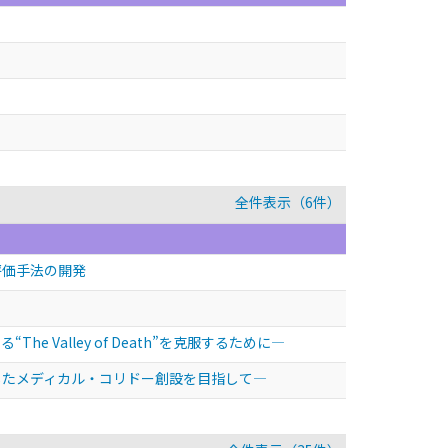
全件表示（6件）
評価手法の開発
alley of Death”を克服するために—
したメディカル・コリドー創設を目指して—