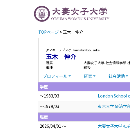
TOPページ
> 玉木 伸介
タマキ ノブスケ
Tamaki Nobusuke
玉木 伸介
所属
大妻女子大学 社会情報学部 
職種
教授
プロフィール
研究
社会活動
学歴
～1983/03
London School o
～1979/03
東京大学 経済学
職歴
2026/04/01 ～
大妻女子大学 社