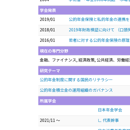
学会発表
2019/01
公的年金保険と私的年金の連携を
2018/01
2019年財政検証に向けて
（口頭
2016/01
若者に対する公的年金保険の原
現在の専門分野
金融、ファイナンス, 経済政策, 公共経済、労働
研究テーマ
公的年金制度に関する国民のリテラシー
公的年金積立金の運用組織のガバナンス
所属学会
日本年金学会
2021/11 ～
∟ 代表幹事