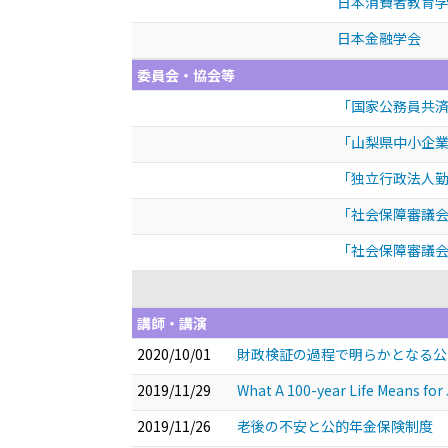
日本消費者教育
日本金融学会
委員会・協会等
「国家公務員共済
「山梨県中小企業
「独立行政法人勤
「社会保障審議会
「社会保障審議会
講師・講演
2020/10/01
財政検証の過程で明らかとなる公
2019/11/29
What A 100-year Life Means for
2019/11/26
老後の不安と公的年金保険制度