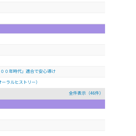
１００年時代」適合で安心導け
オーラルヒストリー）
全件表示（46件）