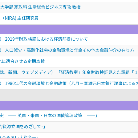
大学部 家政科 生活総合ビジネス専攻 教授
NIRA) 主任研究員
 2019年財政検証における経済前提について
） 人口減少・高齢化社会の金融環境と年金その他の金融仲介の在り方
化に適合させる定期点検
誌、新聞、ウェブメディア） 「経済教室」年金財政検証見えた課題「
） 1980年代の金融環境と金融政策（若月三喜雄元日本銀行理事による
年史 —— 英国・米国・日本の国債管理政策 ——」
的資源立国をめざして-」
場を歪める巨大資金—」