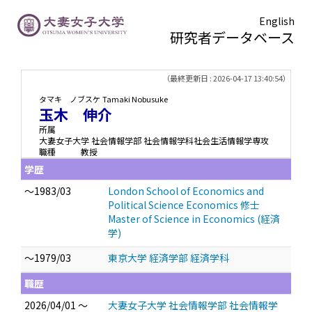
English
研究者データベース
TOPページ
> 玉木 伸介
（最終更新日 : 2026-04-17 13:40:54）
タマキ ノブスケ
Tamaki Nobusuke
玉木 伸介
所属
大妻女子大学 社会情報学部 社会情報学科社会生活情報学専攻
職種
教授
学歴
～1983/03
London School of Economics and
Political Science Economics 修士
Master of Science in Economics (経済
学)
～1979/03
東京大学 経済学部 経済学科
職歴
2026/04/01 ～
大妻女子大学 社会情報学部 社会情報学