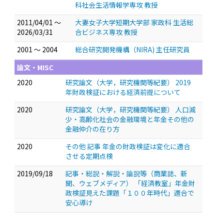
科社会生活情報学専攻 教授
2011/04/01 ～
大妻女子大学短期大学部 家政科 生活総
2026/03/31
合ビジネス専攻 教授
2001 ～ 2004
総合研究開発機構（NIRA) 主任研究員
論文・MISC
2020
研究論文（大学，研究機関等紀要） 2019
年財政検証における経済前提について
2020
研究論文（大学，研究機関等紀要） 人口減
少・高齢化社会の金融環境と年金その他の
金融仲介の在り方
2020
その他 記事 年金の財政検証は変化に適合
させる定期点検
2019/09/18
記事・総説・解説・論説等（商業誌、新
聞、ウェブメディア） 「経済教室」年金財
政検証見えた課題「１００年時代」適合で
安心導け