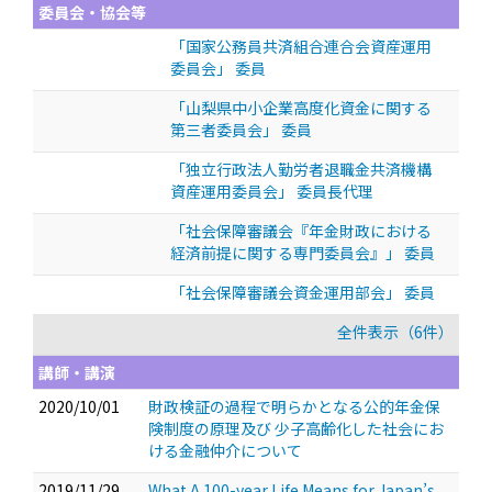
委員会・協会等
「国家公務員共済組合連合会資産運用
委員会」 委員
「山梨県中小企業高度化資金に関する
第三者委員会」 委員
「独立行政法人勤労者退職金共済機構
資産運用委員会」 委員長代理
「社会保障審議会『年金財政における
経済前提に関する専門委員会』」 委員
「社会保障審議会資金運用部会」 委員
全件表示（6件）
講師・講演
2020/10/01
財政検証の過程で明らかとなる公的年金保
険制度の原理及び 少子高齢化した社会にお
ける金融仲介について
2019/11/29
What A 100-year Life Means for Japan’s