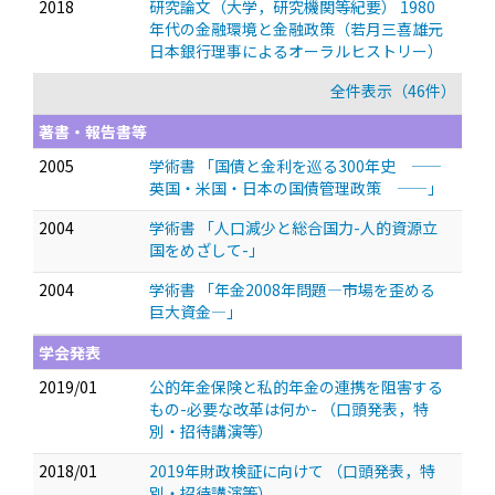
2018
研究論文（大学，研究機関等紀要） 1980
年代の金融環境と金融政策（若月三喜雄元
日本銀行理事によるオーラルヒストリー）
全件表示（46件）
著書・報告書等
2005
学術書 「国債と金利を巡る300年史 ——
英国・米国・日本の国債管理政策 ——」
2004
学術書 「人口減少と総合国力-人的資源立
国をめざして-」
2004
学術書 「年金2008年問題—市場を歪める
巨大資金—」
学会発表
2019/01
公的年金保険と私的年金の連携を阻害する
もの-必要な改革は何か-
（口頭発表，特
別・招待講演等）
2018/01
2019年財政検証に向けて
（口頭発表，特
別・招待講演等）