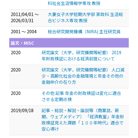
科社会生活情報学専攻 教授
2011/04/01 ～
大妻女子大学短期大学部 家政科 生活総
2026/03/31
合ビジネス専攻 教授
2001 ～ 2004
総合研究開発機構（NIRA) 主任研究員
論文・MISC
2020
研究論文（大学，研究機関等紀要） 2019
年財政検証における経済前提について
2020
研究論文（大学，研究機関等紀要） 人口減
少・高齢化社会の金融環境と年金その他の
金融仲介の在り方
2020
その他 記事 年金の財政検証は変化に適合
させる定期点検
2019/09/18
記事・総説・解説・論説等（商業誌、新
聞、ウェブメディア） 「経済教室」年金財
政検証見えた課題「１００年時代」適合で
安心導け