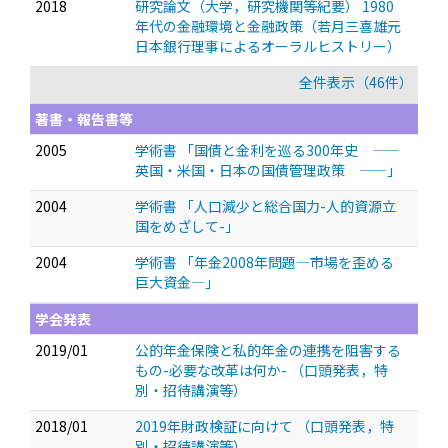
2018
研究論文（大学，研究機関等紀要） 1980
年代の金融環境と金融政策（若月三喜雄元
日本銀行理事によるオーラルヒストリー）
全件表示（46件）
著書・報告書等
2005
学術書 「国債と金利を巡る300年史 ——
英国・米国・日本の国債管理政策 ——」
2004
学術書 「人口減少と総合国力-人的資源立
国をめざして-」
2004
学術書 「年金2008年問題—市場を歪める
巨大資金—」
学会発表
2019/01
公的年金保険と私的年金の連携を阻害する
もの-必要な改革は何か-
（口頭発表，特
別・招待講演等）
2018/01
2019年財政検証に向けて
（口頭発表，特
別・招待講演等）