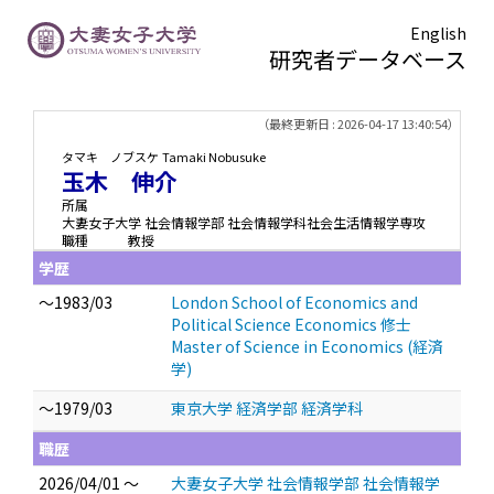
English
研究者データベース
TOPページ
> 玉木 伸介
（最終更新日 : 2026-04-17 13:40:54）
タマキ ノブスケ
Tamaki Nobusuke
玉木 伸介
所属
大妻女子大学 社会情報学部 社会情報学科社会生活情報学専攻
職種
教授
学歴
～1983/03
London School of Economics and
Political Science Economics 修士
Master of Science in Economics (経済
学)
～1979/03
東京大学 経済学部 経済学科
職歴
2026/04/01 ～
大妻女子大学 社会情報学部 社会情報学