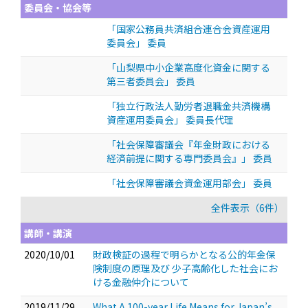
委員会・協会等
「国家公務員共済組合連合会資産運用
委員会」 委員
「山梨県中小企業高度化資金に関する
第三者委員会」 委員
「独立行政法人勤労者退職金共済機構
資産運用委員会」 委員長代理
「社会保障審議会『年金財政における
経済前提に関する専門委員会』」 委員
「社会保障審議会資金運用部会」 委員
全件表示（6件）
講師・講演
2020/10/01
財政検証の過程で明らかとなる公的年金保
険制度の原理及び 少子高齢化した社会にお
ける金融仲介について
2019/11/29
What A 100-year Life Means for Japan’s