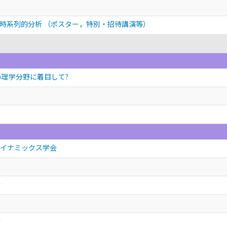
の時系列的分析
（ポスター，特別・招待講演等）
理学分野に着目して?
ダイナミックス学会
会
会