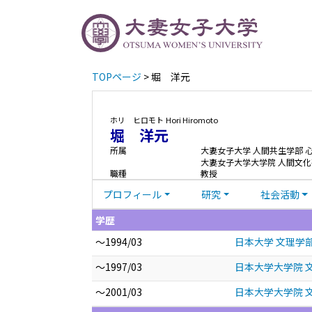
TOPページ
> 堀 洋元
ホリ ヒロモト
Hori Hiromoto
堀 洋元
所属
大妻女子大学 人間共生学部 
大妻女子大学大学院 人間文化
職種
教授
プロフィール
研究
社会活動
学歴
～1994/03
日本大学 文理学
～1997/03
日本大学大学院 文
～2001/03
日本大学大学院 