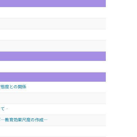
習態度との関係
して‐
び—教育効果尺度の作成—