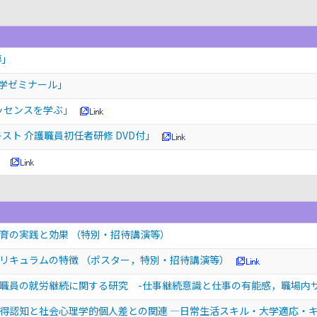
導」
理学ゼミナール」
ッセンスを学ぶ」
キスト 介護職員初任者研修 DVD付」
」
教育の実践と効果
（特別・招待講演等）
カリキュラムの特徴
（ポスター，特別・招待講演等）
職員の就労継続に関する研究 -仕事継続意識と仕事の有能感，職場内
得認知と社会心理学的個人差との関連 —日常生活スキル・大学適応・