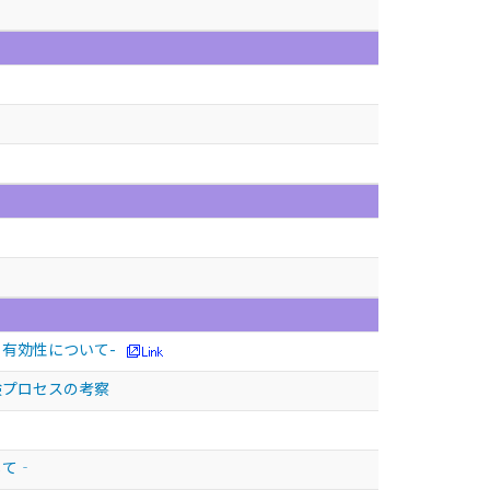
と有効性について-
験プロセスの考察
して‐