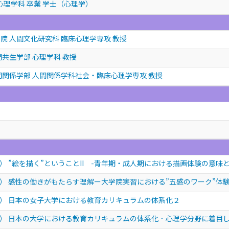
心理学科 卒業 学士（心理学）
院 人間文化研究科 臨床心理学専攻 教授
間共生学部 心理学科 教授
間関係学部 人間関係学科社会・臨床心理学専攻 教授
 ”絵を描く”ということII -青年期・成人期における描画体験の意味
） 感性の働きがもたらす理解ー大学院実習における”五感のワーク”体
） 日本の女子大学における教育カリキュラムの体系化２
） 日本の大学における教育カリキュラムの体系化‐心理学分野に着目