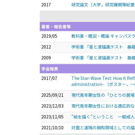
2017
研究論文（大学，研究機関等紀要
著書・報告書等
2019/05
教科書・概説・概論 キャンパスラ
2012
学術書 「星と波描画テスト 基
2009
学術書 「星と波描画テスト 基
学会発表
2017/07
The Star-Wave Test: How It Refl
administration-
（ポスター，一
2025/09/21
現代青年期女性の「ひとりの居場
2023/12/03
現代青年期女性における適応的な
2023/11/05
”絵を描く”ということ 一般成
2021/10/10
対面と遠隔の融和領域としての描