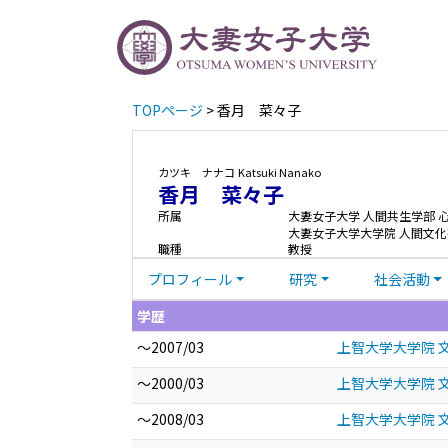
TOPページ
> 香月 菜々子
カツキ ナナコ
Katsuki Nanako
香月 菜々子
所属
大妻女子大学 人間共生学部 
大妻女子大学大学院 人間文化
職種
教授
プロフィール
研究
社会活動
学歴
～2007/03
上智大学大学院 
～2000/03
上智大学大学院 文
～2008/03
上智大学大学院 文