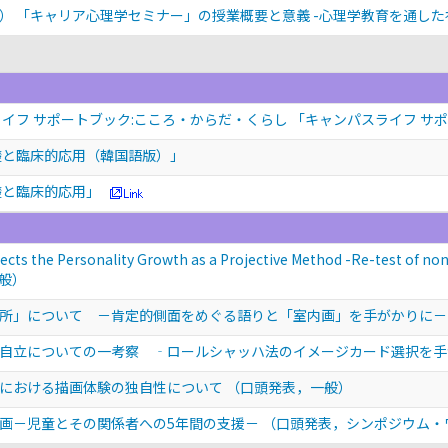
） 「キャリア心理学セミナー」の授業概要と意義 -心理学教育を通した
イフ サポートブック:こころ・からだ・くらし 「キャンパスライフ サ
礎と臨床的応用（韓国語版）」
礎と臨床的応用」
ects the Personality Growth as a Projective Method -Re-test of non-p
般）
所」について －肯定的側面をめぐる語りと「室内画」を手がかりに
自立についての一考察 ‐ロールシャッハ法のイメージカード選択を
人における描画体験の独自性について
（口頭発表，一般）
画－児童とその関係者への5年間の支援－
（口頭発表，シンポジウム・