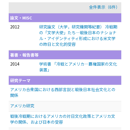
全件表示（6件）
論文・MISC
2012
研究論文（大学，研究機関等紀要） 冷戦期
の「文学大使」たち—戦後日本のナショナ
ル・アイデンティティ形成における米文学
の昨日と文化的受容
著書・報告書等
2014
学術書 「冷戦とアメリカ—覇権国家の文化
装置」
研究テーマ
アメリカ合衆国における西部言説と戦後日本社会文化との
関係
アメリカ研究
戦後冷戦期におけるアメリカの対日文化政策とアメリカ文
学の関係、および日本の受容