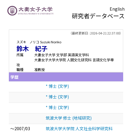
English
研究者データベース
TOPページ
> 鈴木 紀子
（最終更新日 : 2026-04-21 22:37:00）
スズキ ノリコ
Suzuki Noriko
鈴木 紀子
所属
大妻女子大学 文学部 英語英文学科
大妻女子大学大学院 人間文化研究科 言語文化学専
攻
職種
准教授
学歴
* 博士 (文学)
* 博士 (文学)
* 博士 (文学)
筑波大学 修士 (地域研究)
～2007/03
筑波大学大学院 人文社会科学研究科