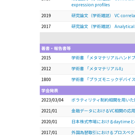
expression profiles
2019
研究論文（学術雑誌） VC correlation a
2017
研究論文（学術雑誌） Analytical solut
著書・報告書等
2015
学術書 「メタマテリアルハンド
2012
学術書 「メタマテリアルII」
1800
学術書 「プラズモニックデバイ
学会発表
2023/03/04
ボラティリティ制約相関を用いた
2021/01
金融データにおけるVC相関の応
2020/01
日本株式市場におけるdaytimeとov
2017/01
外国為替取引におけるプロスペ