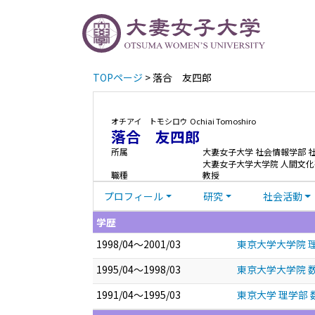
TOPページ
> 落合 友四郎
オチアイ トモシロウ
Ochiai Tomoshiro
落合 友四郎
所属
大妻女子大学 社会情報学部 
大妻女子大学大学院 人間文化
職種
教授
プロフィール
研究
社会活動
学歴
1998/04～2001/03
東京大学大学院 理
1995/04～1998/03
東京大学大学院 数
1991/04～1995/03
東京大学 理学部 