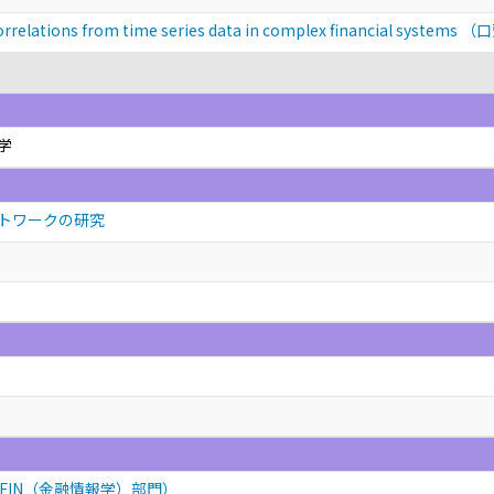
 correlations from time series data in complex financial systems
（口
学
トワークの研究
FIN（金融情報学）部門）