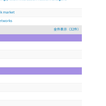
ck market
etworks
全件表示（32件）