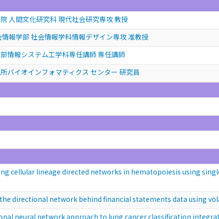
院 人間文化研究科 現代社会研究専攻 教授
会情報学部 社会情報学科情報デザイン専攻 准教授
部情報システム工学科専任講師 専任講師
所バイオインフォマティクス センター 研究員
ar lineage directed networks in hematopoiesis using single-ce
ctional network behind financial statements data using volati
ral network approach to lung cancer classification integrati