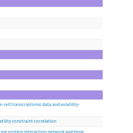
ll transcriptomic data and volatility-
lity constraint correlation
ng protein interaction network and gene