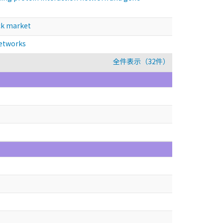
ck market
etworks
全件表示（32件）