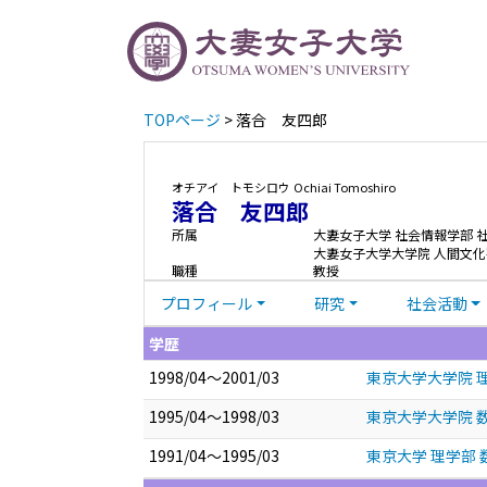
TOPページ
> 落合 友四郎
オチアイ トモシロウ
Ochiai Tomoshiro
落合 友四郎
所属
大妻女子大学 社会情報学部 
大妻女子大学大学院 人間文化
職種
教授
プロフィール
研究
社会活動
学歴
1998/04～2001/03
東京大学大学院 理
1995/04～1998/03
東京大学大学院 数
1991/04～1995/03
東京大学 理学部 