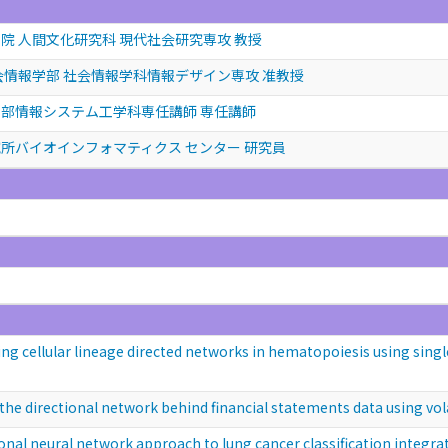
院 人間文化研究科 現代社会研究専攻 教授
会情報学部 社会情報学科情報デザイン専攻 准教授
部情報システム工学科専任講師 専任講師
所バイオインフォマティクス センター 研究員
ar lineage directed networks in hematopoiesis using single-ce
ctional network behind financial statements data using volati
ral network approach to lung cancer classification integrati