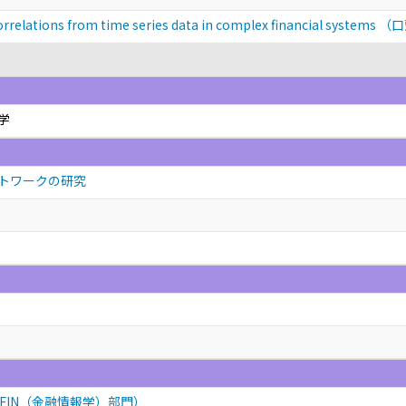
 correlations from time series data in complex financial systems
（口
学
トワークの研究
FIN（金融情報学）部門）