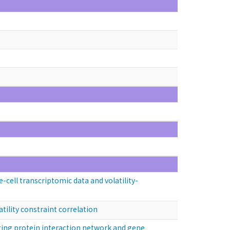
ll transcriptomic data and volatility-
lity constraint correlation
ng protein interaction network and gene