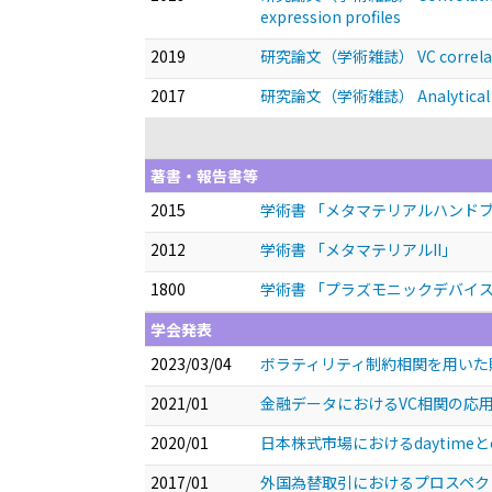
expression profiles
2019
研究論文（学術雑誌） VC correlation a
2017
研究論文（学術雑誌） Analytical solut
著書・報告書等
2015
学術書 「メタマテリアルハンド
2012
学術書 「メタマテリアルII」
1800
学術書 「プラズモニックデバイ
学会発表
2023/03/04
ボラティリティ制約相関を用いた
2021/01
金融データにおけるVC相関の応
2020/01
日本株式市場におけるdaytimeとov
2017/01
外国為替取引におけるプロスペ