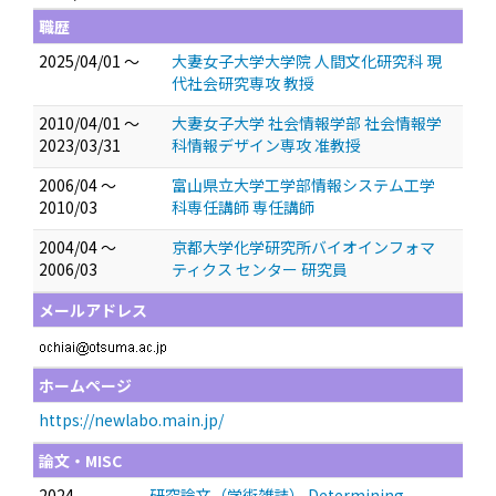
職歴
2025/04/01 ～
大妻女子大学大学院 人間文化研究科 現
代社会研究専攻 教授
2010/04/01 ～
大妻女子大学 社会情報学部 社会情報学
2023/03/31
科情報デザイン専攻 准教授
2006/04 ～
富山県立大学工学部情報システム工学
2010/03
科専任講師 専任講師
2004/04 ～
京都大学化学研究所バイオインフォマ
2006/03
ティクス センター 研究員
メールアドレス
ホームページ
https://newlabo.main.jp/
論文・MISC
2024
研究論文（学術雑誌） Determining