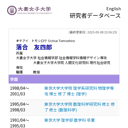
English
研究者データベース
TOPページ
> 落合 友四郎
（最終更新日 : 2025-05-08 15:36:25）
オチアイ トモシロウ
Ochiai Tomoshiro
落合 友四郎
所属
大妻女子大学 社会情報学部 社会情報学科情報デザイン専攻
大妻女子大学大学院 人間文化研究科 現代社会研究
専攻
職種
教授
学歴
1998/04～
東京大学大学院 理学系研究科 物理学専
2001/03
攻 博士 修了 博士 (理学)
1995/04～
東京大学大学院 数理科学研究科 修士 修
1998/03
了 修士 (数理科学)
1991/04～
東京大学 理学部 数学科 卒業
1995/03