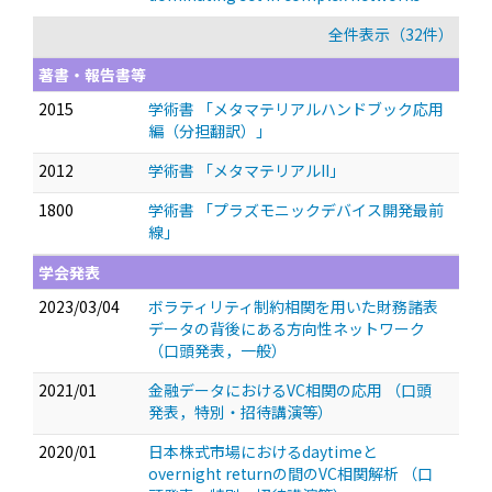
全件表示（32件）
著書・報告書等
2015
学術書 「メタマテリアルハンドブック応用
編（分担翻訳）」
2012
学術書 「メタマテリアルII」
1800
学術書 「プラズモニックデバイス開発最前
線」
学会発表
2023/03/04
ボラティリティ制約相関を用いた財務諸表
データの背後にある方向性ネットワーク
（口頭発表，一般）
2021/01
金融データにおけるVC相関の応用
（口頭
発表，特別・招待講演等）
2020/01
日本株式市場におけるdaytimeと
overnight returnの間のVC相関解析
（口