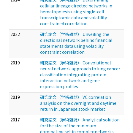
cellular lineage directed networks in
hematopoiesis using single-cell
transcriptomic data and volatility-
constrained correlation
2022
研究論文（学術雑誌） Unveiling the
directional network behind financial
statements data using volatility
constraint correlation
2019
研究論文（学術雑誌） Convolutional
neural network approach to lung cancer
classification integrating protein
interaction network and gene
expression profiles
2019
研究論文（学術雑誌） VC correlation
analysis on the overnight and daytime
return in Japanese stock market
2017
研究論文（学術雑誌） Analytical solution
for the size of the minimum
dominating set in complex networks