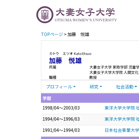
TOPページ
> 加藤 悦雄
カトウ エツオ
Kato Etsuo
加藤 悦雄
所属
大妻女子大学 家政学部 児童
大妻女子大学大学院 人間文化
職種
教授
プロフィール
研究
社会活動
学歴
1998/04～2003/03
東洋大学大学院 
1994/04～1996/03
東洋大学大学院 社
1991/04～1994/03
日本社会事業大学 