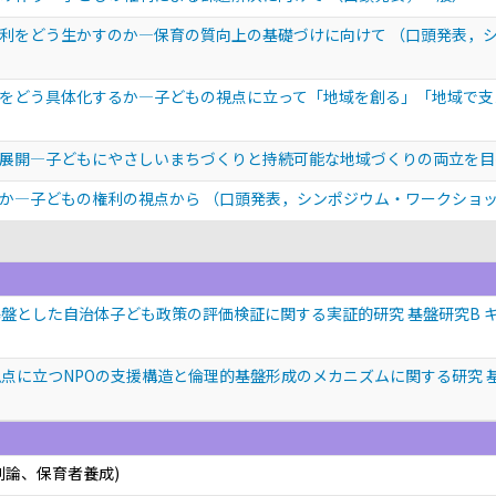
権利をどう生かすのか―保育の質向上の基礎づけに向けて
（口頭発表，
をどう具体化するか―子どもの視点に立って「地域を創る」「地域で
展開―子どもにやさしいまちづくりと持続可能な地域づくりの両立を
うか―子どもの権利の視点から
（口頭発表，シンポジウム・ワークショ
盤とした自治体子ども政策の評価検証に関する実証的研究 基盤研究B 
点に立つNPOの支援構造と倫理的基盤形成のメカニズムに関する研究 基
利論、保育者養成)