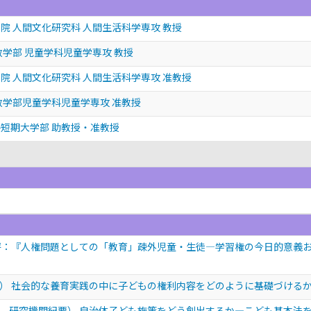
院 人間文化研究科 人間生活科学専攻 教授
政学部 児童学科児童学専攻 教授
院 人間文化研究科 人間生活科学専攻 准教授
政学部児童学科児童学専攻 准教授
短期大学部 助教授・准教授
）
評：『人権問題としての「教育」疎外児童・生徒―学習権の今日的意義
） 社会的な養育実践の中に子どもの権利内容をどのように基礎づける
，研究機関紀要） 自治体子ども施策をどう創出するか―こども基本法