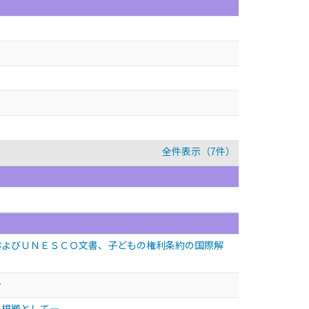
全件表示（7件）
およびＵＮＥＳＣＯ文書、子どもの権利条約の国際解
か
を根拠として―