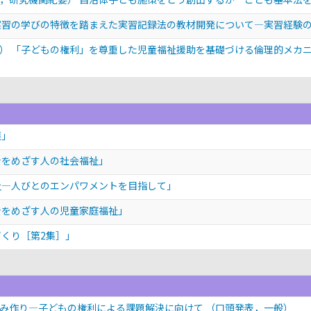
実習の学びの特徴を踏まえた実習記録法の教材開発について―実習経験
） 「子どもの権利」を尊重した児童福祉援助を基礎づける倫理的メカ
護」
士をめざす人の社会福祉」
祉―人びとのエンパワメントを目指して」
士をめざす人の児童家庭福祉」
づくり［第2集］」
組み作り―子どもの権利による課題解決に向けて
（口頭発表，一般）