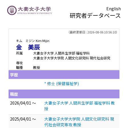
English
研究者データベース
TOPページ
> 金 美辰
（最終更新日 : 2026-08-06 10:56:10）
キム ミジン
Kim Mijin
金 美辰
所属
大妻女子大学 人間共生学部 福祉学科
大妻女子大学大学院 人間文化研究科 現代社会研究
専攻
職種
教授
学歴
* 修士 (保健福祉学)
職歴
2026/04/01 ～
大妻女子大学 人間共生学部 福祉学科 教
授
2025/04/01 ～
大妻女子大学大学院 人間文化研究科 現
代社会研究専攻 教授