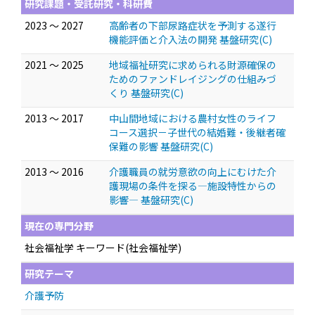
研究課題・受託研究・科研費
2023 ～ 2027
高齢者の下部尿路症状を予測する遂行
機能評価と介入法の開発 基盤研究(C)
2021 ～ 2025
地域福祉研究に求められる財源確保の
ためのファンドレイジングの仕組みづ
くり 基盤研究(C)
2013 ～ 2017
中山間地域における農村女性のライフ
コース選択－子世代の結婚難・後継者確
保難の影響 基盤研究(C)
2013 ～ 2016
介護職員の就労意欲の向上にむけた介
護現場の条件を探る―施設特性からの
影響― 基盤研究(C)
現在の専門分野
社会福祉学 キーワード(社会福祉学)
研究テーマ
介護予防