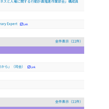
ジネスと人権に関する行動計画推進作業部会」構成員
rary Expert
全件表示（11件）
点から」（司会）
全件表示（11件）