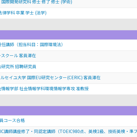
国際開発研究科 修士 修了 修士 (学術)
律学科 卒業 学士 (法学)
兼任講師（担当科目：国際環境法）
ースクール 客員滞在
法研究所 招聘研究員
セイユ大学 国際EU研究センター(CERIC) 客員滞在
会情報学部 社会情報学科環境情報学専攻 准教授
審査員コース合格
IC講師講座修了・同認定講師（TOEIC980点、英検1級、技術英検・