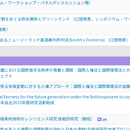
ム・ワークショップ・パネルディスカッション等）
候変動をめぐる欧米関係とグリーンランド
（口頭発表，シンポジウム・ワ
発表）
ュージーランド最高裁判所判決(Smith v Fonterra)
（口頭発表）
護における国際海洋法秩序の発展と課題：国際人権法と国際環境法との相互
ジェクト
係る気候変動に対する人権アプローチ：国際人権法と国際環境法の協働
nal fairness for the future generation under the Anthropoce
本協会2023年度研究活動助成
極条約体制のレジリエンス研究 挑戦的研究（開拓）
性を支える強靭な国際制度の設計と日本の貢献(北極域研究加速プロジェクト(