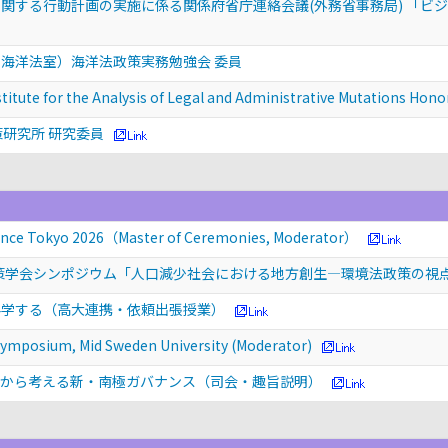
関する行動計画の実施に係る関係府省庁連絡会議(外務省事務局) 「ビ
海洋法室）海洋法政策実務勉強会 委員
stitute for the Analysis of Legal and Administrative Mutations Hono
策研究所 研究委員
nce Tokyo 2026（Master of Ceremonies, Moderator）
政策学会シンポジウム「人口減少社会における地方創生―環境法政策の視
科学する（高大連携・依頼出張授業）
Symposium, Mid Sweden University (Moderator)
ンから考える新・南極ガバナンス（司会・趣旨説明）