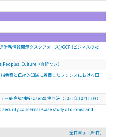
連財務情報開示タスクフォース)/GCP (ビジネスのた
ous Peoples’ Culture（査読つき）
EU指令案と伝統的知識に着目したフランスにおける国
高裁判所Fosen事件判決（2021年10月11日）
security concerns?-Case study of drones and
全件表示（86件）