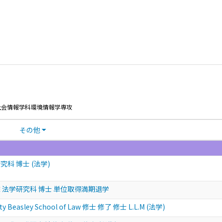
社会情報学科環境情報学専攻
その他
科 博士 (法学)
 法学研究科 博士 単位取得満期退学
ity Beasley School of Law 修士 修了 修士 L.L.M (法学)