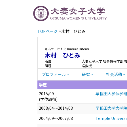
TOPページ
> 木村 ひとみ
キムラ ヒトミ
Kimura Hitomi
木村 ひとみ
所属
大妻女子大学 社会情報学部 
職種
准教授
プロフィール
研究
社会活動
学歴
2015/09
早稲田大学法学研究
(学位取得)
2008/04～2014/03
早稲田大学大学院
2004/09～2007/08
Temple Univers