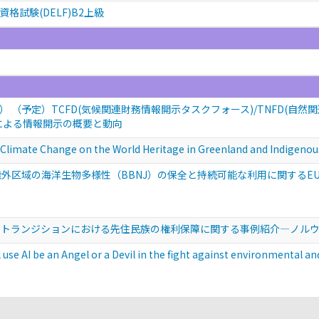
試験(DELF)B2上級
（予定）TCFD(気候関連財務情報開示タスクフォース)/TNFD(自然関
による情報開示の概要と動向
te Change on the World Heritage in Greenland and Indigen
権外区域の海洋生物多様性（BBNJ）の保全と持続可能な利用に関する
トランジションにおける先住民族の権利保障に関する事例紹介—ノルウェー最
be an Angel or a Devil in the fight against environmental and 