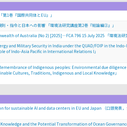
 「第1巻『国際共同体とEU』」
U規則・指令と日本への影響 「環境法研究講座第2巻『総論編②』」
ealth of Australia (No 2) [2025]―FCA 796 15 July 20
y and Military Security in India under the QUAD/FOIP in the Indo-P
of Indo-Asia Pacific in International Relations I」
Remembrance of Indigenous peoples: Environmental due diligence
le Cultures, Traditions, Indigenous and Local Knowledge」
for sustainable AI and data centers in EU and Japan
（口頭発表，
nowledge and the Potential Transformation of Ocean Governance: