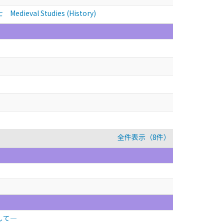
ieval Studies (History)
全件表示（8件）
して―