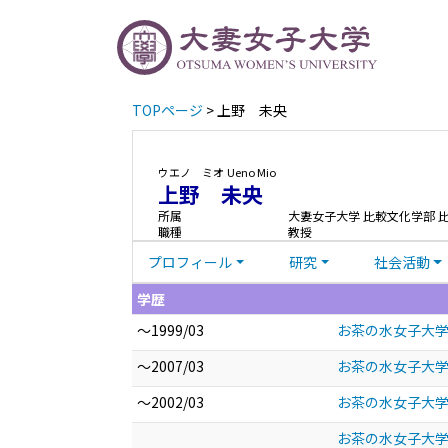
TOPページ
> 上野 未央
ウエノ ミオ
Ueno Mio
上野 未央
所属
大妻女子大学 比較文化学部 
職種
教授
プロフィール
研究
社会活動
学歴
～1999/03
お茶の水女子大学
～2007/03
お茶の水女子大学
～2002/03
お茶の水女子大学 
お茶の水女子大学