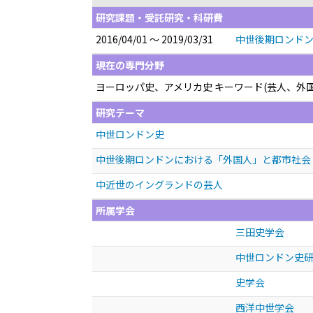
研究課題・受託研究・科研費
2016/04/01 ～ 2019/03/31
中世後期ロンドン
現在の専門分野
ヨーロッパ史、アメリカ史 キーワード(芸人、外
研究テーマ
中世ロンドン史
中世後期ロンドンにおける「外国人」と都市社会
中近世のイングランドの芸人
所属学会
三田史学会
中世ロンドン史
史学会
西洋中世学会