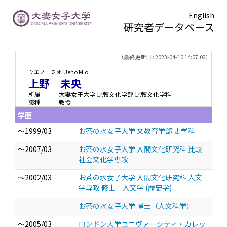
English
研究者データベース
TOPページ
> 上野 未央
（最終更新日 : 2023-04-10 14:07:02）
ウエノ ミオ
Ueno Mio
上野 未央
所属
大妻女子大学 比較文化学部 比較文化学科
職種
教授
学歴
～1999/03
お茶の水女子大学 文教育学部 史学科
～2007/03
お茶の水女子大学 人間文化研究科 比較
社会文化学専攻
～2002/03
お茶の水女子大学 人間文化研究科 人文
学専攻 修士 人文学 (歴史学)
お茶の水女子大学 博士（人文科学）
～2005/03
ロンドン大学ユニヴァーシティ・カレッ