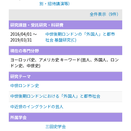
別・招待講演等）
全件表示（9件）
研究課題・受託研究・科研費
2016/04/01 ～
中世後期ロンドンの「外国人」と都市
2019/03/31
社会 基盤研究(C)
現在の専門分野
ヨーロッパ史、アメリカ史 キーワード(芸人、外国人、ロン
ドン史、中世史)
研究テーマ
中世ロンドン史
中世後期ロンドンにおける「外国人」と都市社会
中近世のイングランドの芸人
所属学会
三田史学会