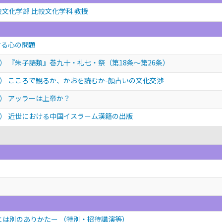
較文化学部 比較文化学科 教授
ける心の問題
 『朱子語類』巻九十・礼七・祭（第18条〜第26条）
） こころで観るか、かおを読むか-顔占いの文化交渉
） アッラーは上帝か？
） 近世における中国イスラーム漢籍の出版
」
とは別のありかたー
（特別・招待講演等）