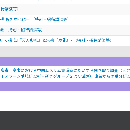
招待講演等）
-劉智を中心にー
（特別・招待講演等）
意識
（特別・招待講演等）
いて-劉知『天方典礼』と朱熹『家礼』-
（特別・招待講演等）
梅省西寧市における中国ムスリム書道家にたいする聞き取り調査（人間
イスラーム地域研究所・研究グループ２より派遣） 企業からの受託研