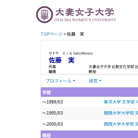
TOPページ
> 佐藤 実
サトウ ミノル
Sato Minoru
佐藤 実
所属
大妻女子大学 比較文化学部 
職種
教授
プロフィール
研究
学歴
～1989/03
東洋大学 文学部
～1995/03
関西大学大学院 文
～2000/03
関西大学大学院 
職歴