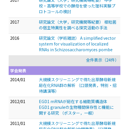
2017
研究論文（大学，研究機関等紀要） 中学
校・高等学校での酵母を使った理科実験プ
ロトコールの検討
2017
研究論文（大学，研究機関等紀要） 根粒菌
の宿主特異性を調べる探究活動の手法
2016
研究論文（学術雑誌） A simplified vector
system for visualization of localized
RNAs in Schizosaccharomyces pombe
全件表示（24件）
学会発表
2014/01
大規模スクリーニングで得た出芽酵母新規
局在化RNA群の解析
（口頭発表，特別・招
待講演等）
2012/01
EGD1 mRNAが局在する細胞質構造体
EGD1 granuleの生物種間保存性と機能に
関する研究
（ポスター，一般）
2011/01
大規模スクリーニングで得た出芽酵母新規