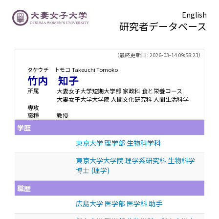
English
研究者データベース
TOPページ
> 竹内 知子
（最終更新日 : 2026-03-14 09:58:23）
タケウチ トモコ
Takeuchi Tomoko
竹内 知子
所属
大妻女子大学短期大学部 家政科 食と栄養コース
大妻女子大学大学院 人間文化研究科 人間生活科学
専攻
職種
教授
学歴
東京大学 理学部 生物科学科
東京大学大学院 理学系研究科 生物科学
博士 (理学)
職歴
広島大学 医学部 医学科 助手