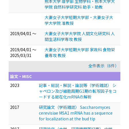
熊本大学 理学部 生物学科・熊本大学大
学院 自然科学研究科 助手・助教
大妻女子大学短期大学部・大妻女子大
学大学院 准教授
2019/04/01 ～
大妻女子大学大学院 人間文化研究科 人
間生活科学専攻 教授
2019/04/01 ～
大妻女子大学短期大学部 家政科 食物栄
2025/03/31
養専攻 教授
全件表示（6件）
論文・MISC
2023
記事・総説・解説・論説等（学術雑誌） シ
ャペロン及び細胞周期G1期の転写因子をコ
ードする局在化mRNAの解析
2017
研究論文（学術雑誌） Saccharomyces
cerevisiae MSA1 mRNA has a sequence
for localization at the bud tip