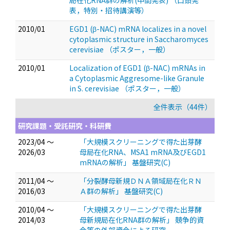
局在化RNA群の解析(中間発表)
（口頭発
表，特別・招待講演等）
2010/01
EGD1 (β-NAC) mRNA localizes in a novel
cytoplasmic structure in Saccharomyces
cerevisiae
（ポスター，一般）
2010/01
Localization of EGD1 (β-NAC) mRNAs in
a Cytoplasmic Aggresome-like Granule
in S. cerevisiae
（ポスター，一般）
全件表示（44件）
研究課題・受託研究・科研費
2023/04 ～
「大規模スクリーニングで得た出芽酵
2026/03
母局在化RNA、MSA1 mRNA及びEGD1
mRNAの解析」 基盤研究(C)
2011/04 ～
「分裂酵母新規ＤＮＡ領域局在化ＲＮ
2016/03
Ａ群の解析」 基盤研究(C)
2010/04 ～
「大規模スクリーニングで得た出芽酵
2014/03
母新規局在化RNA群の解析」 競争的資