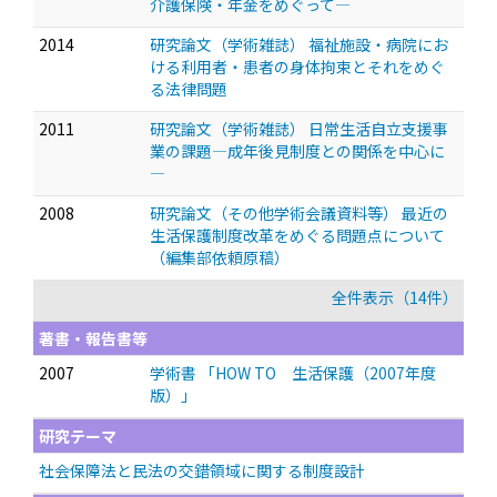
介護保険・年金をめぐって—
2014
研究論文（学術雑誌） 福祉施設・病院にお
ける利用者・患者の身体拘束とそれをめぐ
る法律問題
2011
研究論文（学術雑誌） 日常生活自立支援事
業の課題—成年後見制度との関係を中心に
—
2008
研究論文（その他学術会議資料等） 最近の
生活保護制度改革をめぐる問題点について
（編集部依頼原稿）
全件表示（14件）
著書・報告書等
2007
学術書 「HOW TO 生活保護（2007年度
版）」
研究テーマ
社会保障法と民法の交錯領域に関する制度設計