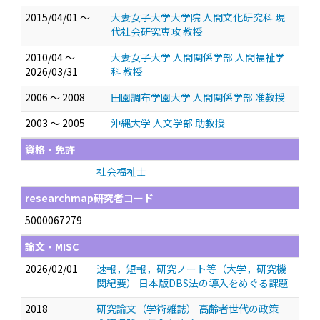
2015/04/01 ～
大妻女子大学大学院 人間文化研究科 現
代社会研究専攻 教授
2010/04 ～
大妻女子大学 人間関係学部 人間福祉学
2026/03/31
科 教授
2006 ～ 2008
田園調布学園大学 人間関係学部 准教授
2003 ～ 2005
沖縄大学 人文学部 助教授
資格・免許
社会福祉士
researchmap研究者コード
5000067279
論文・MISC
2026/02/01
速報，短報，研究ノート等（大学，研究機
関紀要） 日本版DBS法の導入をめぐる課題
2018
研究論文（学術雑誌） 高齢者世代の政策—