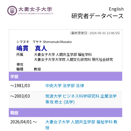
English
研究者データベース
TOPページ
> 嶋貫 真人
（最終更新日 : 2026-05-01 13:46:55）
シマヌキ マサト
Shimanuki Masato
嶋貫 真人
所属
大妻女子大学 人間共生学部 福祉学科
大妻女子大学大学院 人間文化研究科 現代社会研究
専攻
職種
教授
学歴
～1981/03
中央大学 法学部 法律
～2003/03
筑波大学 ビジネス科学研究科 企業法学
専攻 修士 (法学)
職歴
2026/04/01 ～
大妻女子大学 人間共生学部 福祉学科 教
授