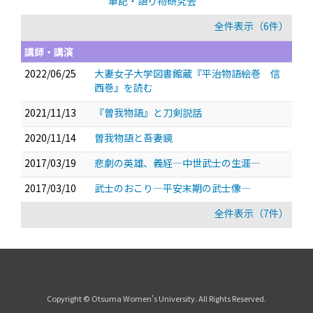
軍記・語り物研究会
全件表示（6件）
講師・講演
2022/06/25
大妻女子大学図書館蔵『平治物語絵巻 信
西巻』を読む
2021/11/13
『曽我物語』と刀剣説話
2020/11/14
曽我物語と吾妻鏡
2017/03/19
悲劇の英雄、義経―中世武士の生涯―
2017/03/10
武士のおこり―平安末期の武士像―
全件表示（7件）
Copyright © Otsuma Women's University. All Rights Reserved.