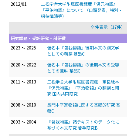
2012/01
二松学舎大学附属図書館蔵『保元物語』
『平治物語』について
（口頭発表，特別・
招待講演等）
全件表示（17件）
研究課題・受託研究・科研費
2023 ～ 2025
仮名本『曽我物語』後期本文の劇文学
としての萌芽 基盤C
2020 ～ 2022
仮名本『曽我物語』の後期本文の受容
とその意味 基盤C
2011 ～ 2013
二松学舎大学附属図書館蔵 奈良絵本
『保元物語』『平治物語』の翻刻と研
究 国内共同研究
2008 ～ 2010
長門本平家物語に関する基礎的研究 基
盤C
2003 ～ 2004
『曾我物語』諸テキストのデータ化に
基づく本文研究 若手研究B