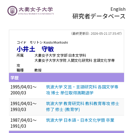
English
研究者データベース
TOPページ
> 小井土 守敏
（最終更新日 : 2026-05-21 17:35:47）
コイド モリトシ
Koido Moritoshi
小井土 守敏
所属
大妻女子大学 文学部 日本文学科
大妻女子大学大学院 人間文化研究科 言語文化学専
攻
職種
教授
学歴
1995/04/01～
筑波大学 文芸・言語研究科 各国文学専
2000/03
攻 博士 単位取得満期退学
1991/04/01～
筑波大学 教育研究科 教科教育専攻 修士
1993/03
修了 修士 (教育学)
1987/04/01～
筑波大学 日本語・日本文化学類 卒業
1991/03