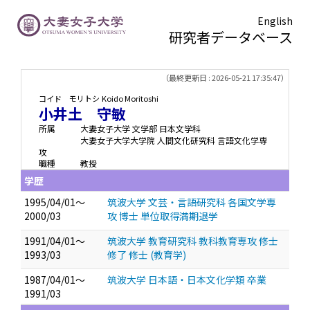
English
研究者データベース
TOPページ
> 小井土 守敏
（最終更新日 : 2026-05-21 17:35:47）
コイド モリトシ
Koido Moritoshi
小井土 守敏
所属
大妻女子大学 文学部 日本文学科
大妻女子大学大学院 人間文化研究科 言語文化学専
攻
職種
教授
学歴
1995/04/01～
筑波大学 文芸・言語研究科 各国文学専
2000/03
攻 博士 単位取得満期退学
1991/04/01～
筑波大学 教育研究科 教科教育専攻 修士
1993/03
修了 修士 (教育学)
1987/04/01～
筑波大学 日本語・日本文化学類 卒業
1991/03