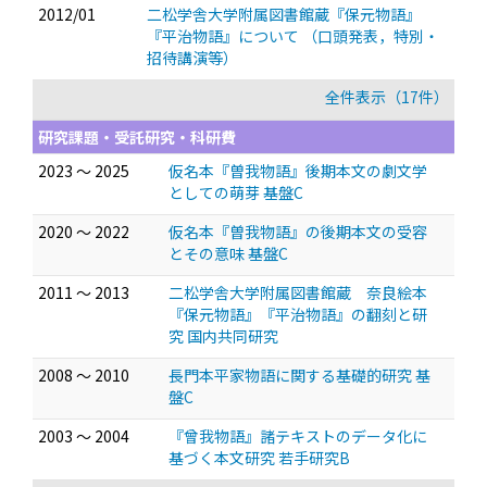
2012/01
二松学舎大学附属図書館蔵『保元物語』
『平治物語』について
（口頭発表，特別・
招待講演等）
全件表示（17件）
研究課題・受託研究・科研費
2023 ～ 2025
仮名本『曽我物語』後期本文の劇文学
としての萌芽 基盤C
2020 ～ 2022
仮名本『曽我物語』の後期本文の受容
とその意味 基盤C
2011 ～ 2013
二松学舎大学附属図書館蔵 奈良絵本
『保元物語』『平治物語』の翻刻と研
究 国内共同研究
2008 ～ 2010
長門本平家物語に関する基礎的研究 基
盤C
2003 ～ 2004
『曾我物語』諸テキストのデータ化に
基づく本文研究 若手研究B