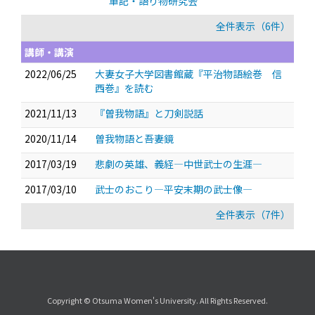
軍記・語り物研究会
全件表示（6件）
講師・講演
2022/06/25
大妻女子大学図書館蔵『平治物語絵巻 信
西巻』を読む
2021/11/13
『曽我物語』と刀剣説話
2020/11/14
曽我物語と吾妻鏡
2017/03/19
悲劇の英雄、義経―中世武士の生涯―
2017/03/10
武士のおこり―平安末期の武士像―
全件表示（7件）
Copyright © Otsuma Women's University. All Rights Reserved.