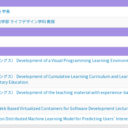
 学長
政学部 ライフデザイン学科 教授
opment of a Visual Programming Learning Environment “S
opment of Cumulative Learning Curriculum and Learning
tary Education
opment of the teaching material with experience-based 
ed Virtualized Containers for Software Development Lectur
ibuted Machine Learning Model for Predicting Users’ Interest 