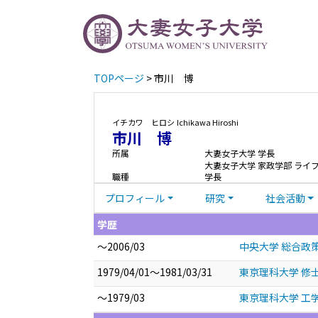
TOPページ
> 市川 博
イチカワ ヒロシ
Ichikawa Hiroshi
市川 博
所属
大妻女子大学 学長
大妻女子大学 家政学部 ライ
職種
学長
プロフィール
研究
社会活動
学歴
～2006/03
中央大学 総合政策
1979/04/01～1981/03/31
東京理科大学 修士 
～1979/03
東京理科大学 工