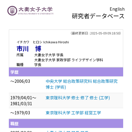
English
研究者データベース
TOPページ
> 市川 博
（最終更新日 : 2025-05-09 09:18:50）
イチカワ ヒロシ
Ichikawa Hiroshi
市川 博
所属
大妻女子大学 学長
大妻女子大学 家政学部 ライフデザイン学科
職種
学長
学歴
～2006/03
中央大学 総合政策研究科 総合政策研究
博士 (学術)
1979/04/01～
東京理科大学 修士 修了 修士 (工学)
1981/03/31
～1979/03
東京理科大学 工学部 経営工学
職歴