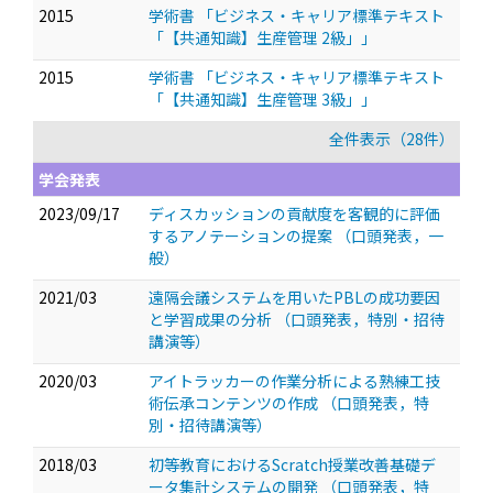
2015
学術書 「ビジネス・キャリア標準テキスト
「【共通知識】生産管理 2級」」
2015
学術書 「ビジネス・キャリア標準テキスト
「【共通知識】生産管理 3級」」
全件表示（28件）
学会発表
2023/09/17
ディスカッションの貢献度を客観的に評価
するアノテーションの提案
（口頭発表，一
般）
2021/03
遠隔会議システムを用いたPBLの成功要因
と学習成果の分析
（口頭発表，特別・招待
講演等）
2020/03
アイトラッカーの作業分析による熟練工技
術伝承コンテンツの作成
（口頭発表，特
別・招待講演等）
2018/03
初等教育におけるScratch授業改善基礎デ
ータ集計システムの開発
（口頭発表，特