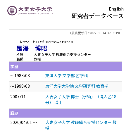
English
研究者データベース
TOPページ
> 是澤 博昭
（最終更新日 : 2022-06-14 06:33:39）
コレサワ ヒロアキ
Koresawa Hiroaki
是澤 博昭
所属
大妻女子大学 教職総合支援センター
職種
教授
学歴
～1983/03
東洋大学 文学部 哲学科
～1998/03
東洋大学大学院 文学研究科 教育学
2007/11
大妻女子大学 博士（学術）（博人乙18
号） 博士
職歴
2020/04/01 ～
大妻女子大学 教職総合支援センター 教
授