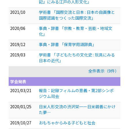
記』にみる江戸の人形文化」
2021/10
学術書 「国際交流と日本 : 日本の自画像と
国際認識をつくった国際交流」
2020/06
事典・辞書 「宗教・教育・芸能・地域文
化」
2019/12
事典・辞書 「保育学用語辞典」
2019/03
学術書 「子どもたちの文化史 : 玩具にみる
日本の近代」
全件表示（9件）
学会発表
2021/03/21
報告：記録フィルムの意義・第2部シンポ
ジウム司会
2020/01/25
日米人形交流の渋沢栄一ー日米親善にかけ
た夢―
2019/10/27
おもちゃからみる子どもと社会