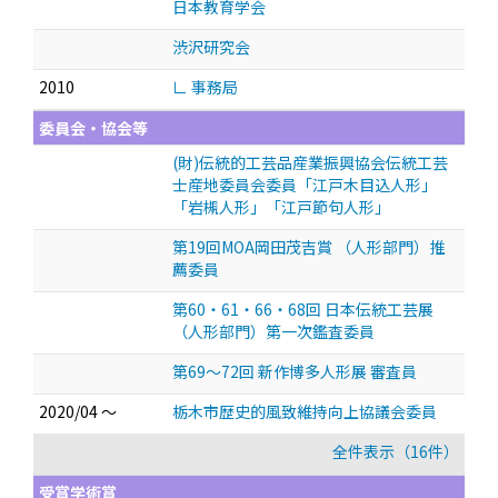
日本教育学会
渋沢研究会
2010
∟ 事務局
委員会・協会等
(財)伝統的工芸品産業振興協会伝統工芸
士産地委員会委員「江戸木目込人形」
「岩槻人形」「江戸節句人形」
第19回MOA岡田茂吉賞 （人形部門）推
薦委員
第60・61・66・68回 日本伝統工芸展
（人形部門）第一次鑑査委員
第69～72回 新作博多人形展 審査員
2020/04 ～
栃木市歴史的風致維持向上協議会委員
全件表示（16件）
受賞学術賞